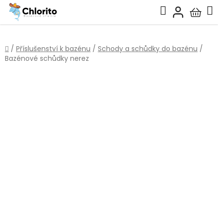
Přejít
Hledat
na
Nákup
obsah
košík
Domů
/
Příslušenství k bazénu
/
Schody a schůdky do bazénu
/
Bazénové schůdky nerez