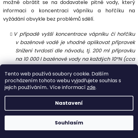
možné obrátit se na dodavatele pitné vody, který
informaci o koncentraci vápníku a hořčíku na
vyžádání obvykle bez problémů sdělí.
V případě vyšší koncentrace vápníku či hořčíku
v bazénové vodě je vhodné aplikovat přípravek
Snížení tvrdosti dle návodu, tj. 200 ml přípravku
na 10 000 l bazénové vody na každých 10°N (cca
1,78 mmol/l).
Tento web používá soubory cookie. Dalším
Přípravek Snížení tvrdosti mírně snižuje hodnotu
procházením tohoto webu vyjadřujete souhlas s
pH bazénové vody, takže po jeho aplikaci je
jejich používáním.. Více informací
zde
.
vhodné pomocí testeru aktuální hodnotu pH
zkontrolovat a případně upravit pomocí
Nastavení
přípravku pro zvýšení hodnoty pH, tedy pH plus.
Ke vzniku inkrustů na bazénových stěnách či
Souhlasím
příslušenství může docházet i v případě, že bazénová