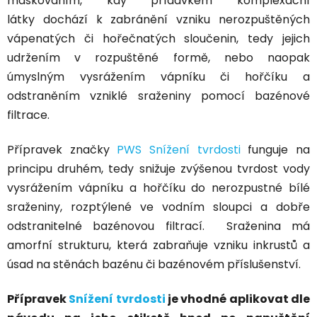
maskováním, kdy přídavkem komplexační
látky
dochází k zabránění vzniku nerozpuštěných
vápenatých či hořečnatých sloučenin
, tedy jejich
udržením v rozpuštěné formě, nebo naopak
úmyslným vysrážením vápníku či hořčíku a
odstraněním vzniklé sraženiny pomocí bazénové
filtrace.
Přípravek značky
PWS Snížení tvrdosti
funguje na
principu druhém, tedy
snižuje zvýšenou tvrdost vody
vysrážením vápníku a hořčíku
do nerozpustné bílé
sraženiny, rozptýlené ve vodním sloupci a dobře
odstranitelné bazénovou filtrací. Sraženina má
amorfní strukturu, která
zabraňuje vzniku inkrustů
a
úsad na stěnách bazénu či bazénovém příslušenství.
Přípravek
Snížení tvrdosti
je vhodné aplikovat dle