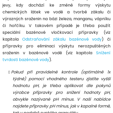
jevy, kdy dochází ke změně formy výskytu
chemických látek ve vodě a tvorbě zákalu či
výrazných sraženin na bázi železa, manganu, vápníku
či hořčíku. V takovém případě je třeba použít
speciální bazénové vločkovací přípravky (viz
kapitola
Odstraňování zákalu bazénové vody
) či
přípravky pro eliminaci výskytu nerozpuštěných
sraženin v bazénové vodě (viz kapitola
Snížení
tvrdosti bazénové vody
).
Pokud při pravidelné kontrole (optimálně 1x
týdně) pomocí vhodného testeru zjistíte vyšší
hodnotu pH, je třeba aplikovat dle pokynů
výrobce přípravky pro snížení hodnoty pH,
obvykle nazývané pH mínus. V naší nabídce
najdete přípravky pH mínus, jak v kapalné formě,
tak v podobě sypkého granulátu.