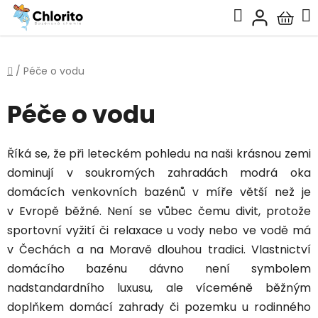
Přejít
Hledat
na
Nákup
obsah
košík
Domů
/
Péče o vodu
Péče o vodu
Říká se, že při leteckém pohledu na naši krásnou zemi
dominují v soukromých zahradách modrá oka
domácích venkovních bazénů v míře větší než je
v Evropě běžné. Není se vůbec čemu divit, protože
sportovní vyžití či relaxace u vody nebo ve vodě má
v Čechách a na Moravě dlouhou tradici. Vlastnictví
domácího bazénu dávno není symbolem
nadstandardního luxusu, ale víceméně běžným
doplňkem domácí zahrady či pozemku u rodinného