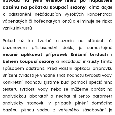
návodu na jeho etiketě hned po napuštění
bazénu na počátku koupací sezóny,
čímž dojde
k odstranění nežádoucích vysokých koncentrací
vápenatých či hořečnatých iontů a eliminuje se riziko
vzniku inkrustů.
Pokud už ke tvorbě usazenin na stěnách či
bazénovém příslušenství došlo, je samozřejmě
možné aplikovat přípravek Snížení tvrdosti i
během koupací sezóny
a nežádoucí inkrusty tímto
způsobem odstranit. Před vlastní aplikací přípravku
Snížení tvrdosti je vhodné znát hodnotu tvrdosti vody.
Konkrétní hodnotu zjistíme buď pomocí speciálního
testeru tvrdosti vody, nebo se můžeme obrátit na
analytickou laboratoř a nechat si tento parametr
analyticky stanovit. V případě plnění domácího
bazénu pitnou vodou z veřejného zásobování je