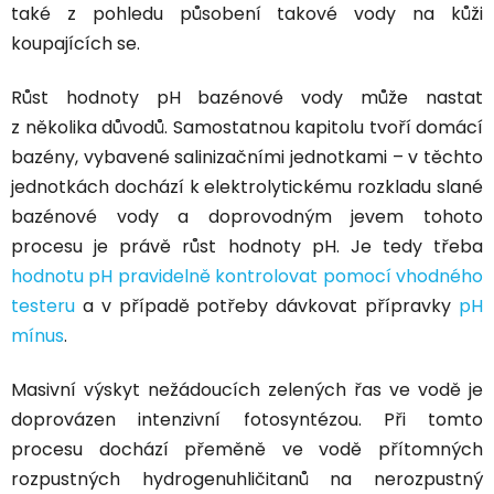
také z pohledu působení takové vody na kůži
koupajících se.
Růst hodnoty pH bazénové vody může nastat
z několika důvodů. Samostatnou kapitolu tvoří domácí
bazény, vybavené salinizačními jednotkami – v těchto
jednotkách dochází k elektrolytickému rozkladu slané
bazénové vody a
doprovodným jevem tohoto
procesu je právě růst hodnoty pH
. Je tedy třeba
hodnotu pH pravidelně kontrolovat pomocí vhodného
testeru
a v případě potřeby dávkovat přípravky
pH
mínus
.
Masivní výskyt nežádoucích zelených řas ve vodě je
doprovázen intenzivní fotosyntézou. Při tomto
procesu dochází přeměně ve vodě přítomných
rozpustných hydrogenuhličitanů na nerozpustný