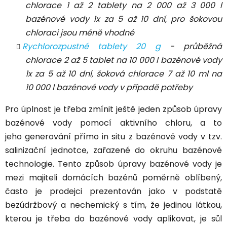
chlorace 1 až 2 tablety na 2 000 až 3 000 l
bazénové vody 1x za 5 až 10 dní, pro šokovou
chloraci jsou méně vhodné
Rychlorozpustné tablety 20 g
- průběžná
chlorace 2 až 5 tablet na 10 000 l bazénové vody
1x za 5 až 10 dní, šoková chlorace 7 až 10 ml na
10 000 l bazénové vody v případě potřeby
Pro úplnost je třeba zmínit ještě jeden způsob úpravy
bazénové vody pomocí aktivního chloru, a to
jeho
generování přímo in situ z bazénové vody v tzv.
salinizační jednotce
, zařazené do okruhu bazénové
technologie. Tento způsob úpravy bazénové vody je
mezi majiteli domácích bazénů poměrně oblíbený,
často je prodejci prezentován jako v podstatě
bezúdržbový a nechemický s tím, že jedinou látkou,
kterou je třeba do bazénové vody aplikovat, je sůl