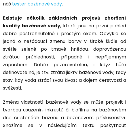
náš
tester bazénové vody
.
Existuje několik základních projevů zhoršení
kvality bazénové vody
, které jsou na první pohled
dobře postřehnutelné i prostým okem. Obvykle se
jedná o nežádoucí změnu barvy v široké škále od
světle zelené po tmavě hnědou, doprovázenou
ztrátou průhlednosti, případně i nepříjemným
zápachem. Dobře pozorovatelná, i když hůře
definovatelná, je tzv. ztráta jiskry bazénové vody, tedy
stav, kdy voda ztrácí svou živost a dojem čerstvosti a
svěžesti.
Změna vlastností bazénové vody se může projevit i
tvorbou usazenin, inkrustů či biofilmu na bazénovém
dně či stěnách bazénu a bazénovém příslušenství.
Snažíme se v následujícím textu poskytnout