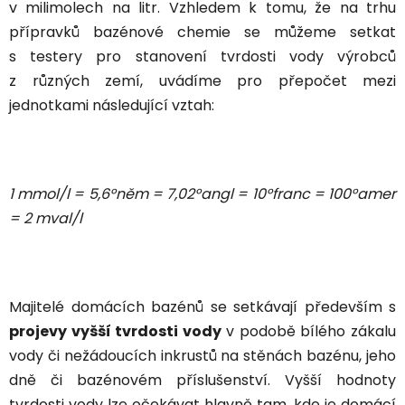
v milimolech na litr. Vzhledem k tomu, že na trhu
přípravků bazénové chemie se můžeme setkat
s testery pro stanovení tvrdosti vody výrobců
z různých zemí, uvádíme pro přepočet mezi
jednotkami následující vztah:
1 mmol/l = 5,6°něm = 7,02°angl = 10°franc = 100°amer
= 2 mval/l
Majitelé domácích bazénů se setkávají především s
projevy vyšší tvrdosti vody
v podobě bílého zákalu
vody či nežádoucích inkrustů na stěnách bazénu
, jeho
dně či bazénovém příslušenství. Vyšší hodnoty
tvrdosti vody lze očekávat hlavně tam, kde je domácí