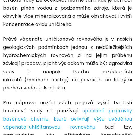
bazén plněn vodou z podzemního zdroje, která je
obvykle více mineralizovaná a může obsahovat i vyšší
koncentrace oxidu uhličitého.
Právě vápenato-uhličitanová rovnováha je v našich
geologických podmínkách jednou z nejdůležitějších
hydrochemických rovnováh a na jejím průběhu
závisejí procesy, jejichž výsledkem může být agresivita
vody či naopak
tvorba nežádoucích
inkrustů
(mnohem častěji) na površích, se kterými
přichází voda do kontaktu.
Pro nápravu nežádoucích projevů vyšší tvrdosti
bazénové vody se používají
speciální přípravky
bazénové chemie, které ovlivňují výše uváděnou
vápenato-uhličitanovou rovnováhu
buď tzv.