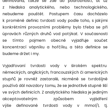
definována, takže se zde do podrobností, ať už
z hlediska analytického, nebo technologického,
nebudeme pouštět. Postupem času docházelo
k proměně definic tvrdosti vody podle toho, s jakými
konkrétními provozními problémy bylo třeba se při
úpravách různých druhů vod potýkat. V současnosti
se tímto pojmem obecně vyjadřuje
součet
koncentrací vápníku a hořčíku
, a této definice se
budeme držet i my.
Vyjadřovaní tvrdosti vody v širokém spektru
německých, anglických, francouzských či amerických
stupňů je rovněž zastaralé, nicméně se tvrdošíjně
používá dál navzdory tomu, že se jednotlivé stupně liší
ve svých definicích. Z analytického hlediska je jediným
akceptovatelným způsobem vyjádření
výše
definované tvrdosti vody v mmol/l
, tj.