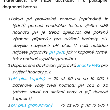
materiálech, ale
může docházet i k postupné
degradaci betonu
.
Pokud při pravidelné kontrole (optimálně 1x
týdně) pomocí vhodného testeru zjistíte nižší
hodnotu pH, je třeba aplikovat dle pokynů
výrobce přípravky pro zvýšení hodnoty pH,
obvykle nazývané pH plus. V naší nabídce
najdete přípravky
pH plus
, jak v kapalné formě,
tak v podobě sypkého granulátu.
Doporučené dávkování přípravků
značky PWS
pro
zvýšení hodnoty pH:
pH plus kapalný
– 20 až 90 ml na 10 000 l
bazénové vody zvýší hodnotu pH cca o 0,2
(dávka závisí na složení vody a její tlumivé
kapacitě)
pH plus granulovaný
- 70 až 100 g na 10 000 l