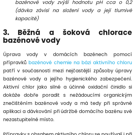
bazénové vody zvýší hodnotu pH cca o 0,2
(dávka závisí na složení vody a její tlumivé
kapacitě)
3. Běžná a šoková chlorace
bazénové vody
Úprava vody v domácích bazénech pomocí
přípravků
bazénové chemie na bázi aktivního chloru
patří v současnosti mezi nejčastější způsoby úpravy
bazénové vody a jejího hygienického zabezpečení.
Aktivní chlor jako silné a účinné oxidační činidlo si
dokáže dobře poradit s nežádoucími organickým
znečištěním bazénové vody a má tedy při správné
aplikaci a dávkování
při údržbě domácího bazénu své
nezastupitelné místo
.
Přípravky s obsahem aktivního chloru se používají i při