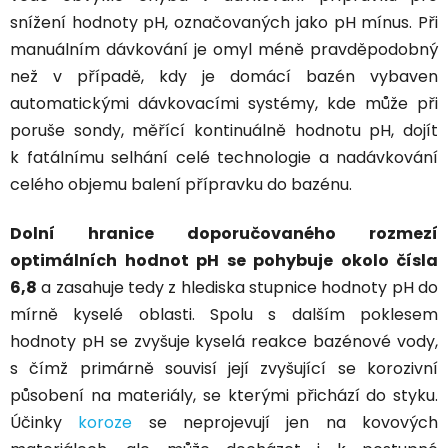
snížení hodnoty pH, označovaných jako pH mínus. Při
manuálním dávkování je omyl méně pravděpodobný
než v případě, kdy je domácí bazén vybaven
automatickými dávkovacími systémy, kde může při
poruše sondy, měřící kontinuálně hodnotu pH, dojít
k fatálnímu selhání celé technologie a nadávkování
celého objemu balení přípravku do bazénu.
Dolní hranice doporučovaného rozmezí
optimálních hodnot pH se pohybuje okolo čísla
6,8
a zasahuje tedy z hlediska stupnice hodnoty pH do
mírně kyselé oblasti. Spolu s dalším poklesem
hodnoty pH se zvyšuje kyselá reakce bazénové vody,
s čímž primárně souvisí její zvyšující se korozivní
působení na materiály, se kterými přichází do styku.
Účinky
koroze
se neprojevují jen na kovových