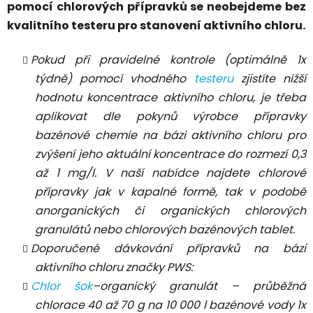
pomocí chlorových přípravků se neobejdeme bez
kvalitního testeru pro stanovení aktivního chloru.
Pokud při pravidelné kontrole (optimálně 1x
týdně) pomocí vhodného
testeru
zjistíte nižší
hodnotu koncentrace aktivního chloru, je třeba
aplikovat dle pokynů výrobce přípravky
bazénové chemie na bázi aktivního chloru pro
zvýšení jeho aktuální koncentrace do rozmezí 0,3
až 1 mg/l. V naší nabídce najdete chlorové
přípravky jak v kapalné formě, tak v podobě
anorganických či organických chlorových
granulátů nebo chlorových bazénových tablet.
Doporučené dávkování přípravků na bázi
aktivního chloru značky PWS:
Chlor šok
–organický granulát – průběžná
chlorace 40 až 70 g na 10 000 l bazénové vody 1x