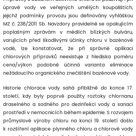
úpravě vody ve veřejných umělých koupalištích,
jejichž podmínky provozu jsou definovány vyhláškou
MZ č. 238/2011 Sb. Navzdory pravidelně se opakujícím
poplašným zprávám v médiích blízkých bulváru,
varujících před škodlivými účinky chloru v bazénové
vodě, lze konstatovat, že při správné aplikaci
chlorových přípravků
neexistuje z hlediska poměru
cena/výkon podobně účinná varianta
eliminace
nežádoucího organického znečištění bazénové vody.
Historie chlorace vody sahá přibližně do konce 17.
století, kdy byly poprvé použity roztoky chlornanu
draselného a sodného pro dezinfekci vody a sanaci
prostředí v nemocnicích během epidemie. S rozvojem
průmyslové výroby chloru na konci 19. století došlo
k rozšíření aplikace plynného chloru a chlorové vody