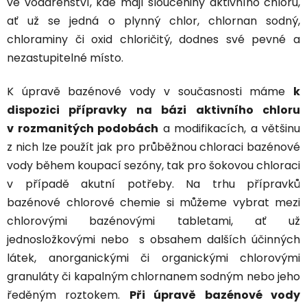
ve vodárenství, kde mají sloučeniny aktivního chloru,
ať už se jedná o plynný chlor, chlornan sodný,
chloraminy či oxid chloričitý, dodnes své pevné a
nezastupitelné místo.
K úpravě bazénové vody v současnosti máme
k
dispozici přípravky na bázi aktivního chloru
v rozmanitých podobách
a modifikacích, a většinu
z nich lze použít jak pro průběžnou chloraci bazénové
vody během koupací sezóny, tak pro šokovou chloraci
v případě akutní potřeby. Na trhu přípravků
bazénové chlorové chemie si můžeme vybrat mezi
chlorovými bazénovými tabletami, ať už
jednosložkovými nebo s obsahem dalších účinných
látek, anorganickými či organickými chlorovými
granuláty či kapalným chlornanem sodným nebo jeho
ředěným roztokem.
Při úpravě bazénové vody