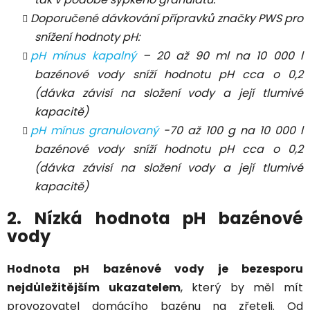
Doporučené dávkování přípravků značky PWS pro
snížení hodnoty pH:
pH mínus kapalný
– 20 až 90 ml na 10 000 l
bazénové vody sníží hodnotu pH cca o 0,2
(dávka závisí na složení vody a její tlumivé
kapacitě)
pH mínus granulovaný
-70 až 100 g na 10 000 l
bazénové vody sníží hodnotu pH cca o 0,2
(dávka závisí na složení vody a její tlumivé
kapacitě)
2. Nízká hodnota pH bazénové
vody
Hodnota pH bazénové vody je bezesporu
nejdůležitějším ukazatelem
, který by měl mít
provozovatel domácího bazénu na zřeteli. Od