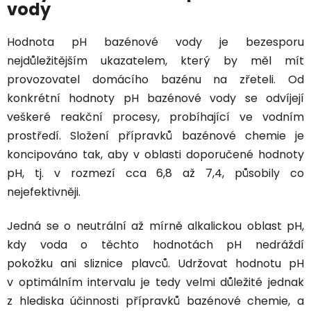
vody
Hodnota pH bazénové vody je bezesporu
nejdůležitějším ukazatelem, který by měl mít
provozovatel domácího bazénu na zřeteli.
Od
konkrétní hodnoty pH bazénové vody se odvíjejí
veškeré reakční procesy
, probíhající ve vodním
prostředí. Složení přípravků bazénové chemie je
koncipováno tak, aby v oblasti doporučené hodnoty
pH, tj. v rozmezí cca 6,8 až 7,4, působily co
nejefektivněji.
Jedná se o neutrální až mírně alkalickou oblast pH,
kdy
voda o těchto hodnotách pH nedráždí
pokožku
ani sliznice plavců. Udržovat hodnotu pH
v optimálním intervalu je tedy velmi důležité jednak
z hlediska účinnosti přípravků bazénové chemie, a