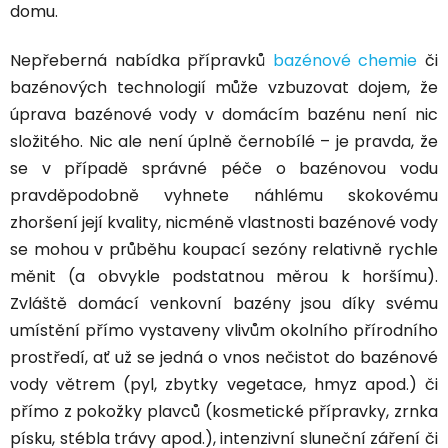
domu.
Nepřeberná nabídka přípravků
bazénové chemie
či
bazénových technologií může vzbuzovat dojem, že
úprava bazénové vody v domácím bazénu není nic
složitého. Nic ale není úplně černobílé – je pravda, že
se v případě správné péče o bazénovou vodu
pravděpodobně vyhnete náhlému skokovému
zhoršení její kvality, nicméně vlastnosti bazénové vody
se mohou v průběhu koupací sezóny relativně rychle
měnit (a obvykle podstatnou měrou k horšímu).
Zvláště domácí venkovní bazény jsou díky svému
umístění přímo vystaveny vlivům okolního přírodního
prostředí, ať už se jedná o vnos nečistot do bazénové
vody větrem (pyl, zbytky vegetace, hmyz apod.) či
přímo z pokožky plavců (kosmetické přípravky, zrnka
písku, stébla trávy apod.), intenzivní sluneční záření či