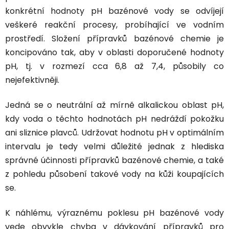
konkrétní hodnoty pH bazénové vody se odvíjejí
veškeré reakční procesy, probíhající ve vodním
prostředí. Složení přípravků bazénové chemie je
koncipováno tak, aby v oblasti doporučené hodnoty
pH, tj.
v rozmezí cca 6,8 až 7,4,
působily co
nejefektivněji.
Jedná se o neutrální až mírně alkalickou oblast pH,
kdy voda o těchto hodnotách pH nedráždí pokožku
ani sliznice plavců. Udržovat hodnotu pH v optimálním
intervalu je tedy velmi důležité jednak z hlediska
správné účinnosti přípravků bazénové chemie, a také
z pohledu působení takové vody na kůži koupajících
se.
K náhlému, výraznému poklesu pH bazénové vody
vede obvykle
chyba v dávkování přípravků
pro