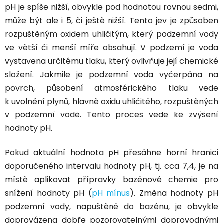
pH je spíše nižší, obvykle pod hodnotou rovnou sedmi,
může být ale i 5, či ještě nižší. Tento jev je způsoben
rozpuštěným oxidem uhličitým, který podzemní vody
ve větší či menší míře obsahují. V podzemí je voda
vystavena určitému tlaku, který ovlivňuje její chemické
složení. Jakmile je podzemní voda vyčerpána na
povrch, působení atmosférického tlaku vede
k uvolnění plynů, hlavně oxidu uhličitého, rozpuštěných
v podzemní vodě. Tento proces vede ke zvýšení
hodnoty pH.
Pokud aktuální hodnota pH
přesáhne horní hranici
doporučeného intervalu hodnoty pH, tj. cca 7,4
, je na
místě aplikovat přípravky bazénové chemie pro
snížení hodnoty pH (
pH mínus
). Změna hodnoty pH
podzemní vody, napuštěné do bazénu, je obvykle
doprovázena dobře pozorovatelnými doprovodnými