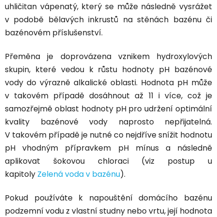
uhličitan vápenatý, který se může následně vysrážet
v podobě
bělavých inkrustů na stěnách bazénu
či
bazénovém příslušenství.
Přeměna je doprovázena vznikem hydroxylových
skupin, které vedou k růstu hodnoty pH bazénové
vody do výrazně alkalické oblasti. Hodnota pH může
v takovém případě dosáhnout až 11 i více, což je
samozřejmě oblast hodnoty pH pro udržení optimální
kvality bazénové vody naprosto nepřijatelná.
V takovém případě je nutné co nejdříve snížit hodnotu
pH vhodným přípravkem pH mínus a následně
aplikovat šokovou chloraci (viz postup u
kapitoly
Zelená voda v bazénu
).
Pokud používáte k napouštění domácího bazénu
podzemní vodu z vlastní studny nebo vrtu, její hodnota