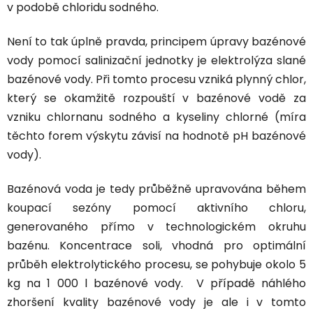
v podobě chloridu sodného.
Není to tak úplně pravda, principem úpravy bazénové
vody pomocí salinizační jednotky je elektrolýza slané
bazénové vody. Při tomto procesu vzniká plynný chlor,
který se okamžitě rozpouští v bazénové vodě
za
vzniku chlornanu sodného a kyseliny chlorné
(míra
těchto forem výskytu závisí na hodnotě pH bazénové
vody).
Bazénová voda je tedy průběžně upravována během
koupací sezóny pomocí aktivního chloru,
generovaného přímo v technologickém okruhu
bazénu. Koncentrace soli, vhodná pro optimální
průběh elektrolytického procesu, se pohybuje
okolo 5
kg na 1 000 l bazénové vody
. V případě náhlého
zhoršení kvality bazénové vody je ale i v tomto