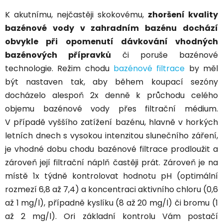
K akutnímu, nejčastěji skokovému,
zhoršení kvality
bazénové vody v zahradním bazénu dochází
obvykle při opomenutí dávkování vhodných
bazénových přípravků
či poruše bazénové
technologie. Režim chodu
bazénové filtrace
by měl
být nastaven tak, aby během koupací sezóny
docházelo alespoň 2x denně k průchodu celého
objemu bazénové vody přes filtrační médium.
V případě vyššího zatížení bazénu, hlavně v horkých
letních dnech s vysokou intenzitou slunečního záření,
je vhodné dobu chodu bazénové filtrace prodloužit a
zároveň její filtrační náplň častěji prát. Zároveň je na
místě
1x týdně kontrolovat hodnotu pH
(optimální
rozmezí 6,8 až 7,4) a koncentraci aktivního chloru (0,6
až 1 mg/l), případně kyslíku (8 až 20 mg/l) či bromu (1
až 2 mg/l). Ori základní kontrolu Vám postačí