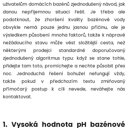
uživatelům domácích bazénů zjednodušený návod, jak
danou nepříjemnou situaci řešit. Je třeba ale
podotknout, že
zhoršení kvality bazénové vody
obvykle nemá pouze jednu jasnou příčinu
, ale je
výsledkem působení mnoha faktorů, takže k nápravě
nežádoucího stavu může vést složitější cesta, než
některými prodejci standardně doporučovaný
zjednodušený algoritmus typu: když se stane tohle,
přidejte tam toto, promíchejte a nechte působit přes
noc. Jednoduchá řešení bohužel nefungují vždy,
takže
pokud v předchozím textu zmiňovaný
přímočarý postup k cíli nevede, neváhejte nás
kontaktovat
.
1. Vysoká hodnota pH bazénové