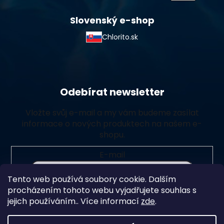
Slovenský e-shop
Chlorito.sk
Odebírat newsletter
Vložte svůj e-mail a my vám budeme zasílat
informace o nových produktech na našem e-
shopu.
E-mail
Tento web používá soubory cookie. Dalším
Vložením e-mailu souhlasíte s
podmínkami ochrany
procházením tohoto webu vyjadřujete souhlas s
osobních údajů
jejich používáním.. Více informací
zde
.
Přihlásit se