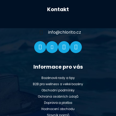
á
Kontakt
p
a
t
í
info
@
chlorito.cz
Informace pro vás
Bazénové rady a tipy
B2B pro wellness a velké bazény
Obchodní podmínky
Ochrana osobních údajů
Doprava a platba
Hodnocení obchodu
Slovník pojmů