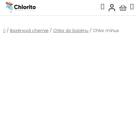
Přejít
Hledat
na
Nákup
obsah
košík
Domů
/
Bazénová chemie
/
Chlor do bazénu
/
Chlor mínus