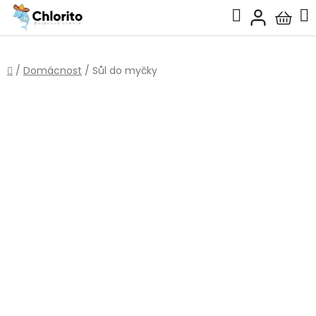
Přejít
Hledat
na
Nákup
obsah
košík
Domů
/
Domácnost
/
Sůl do myčky