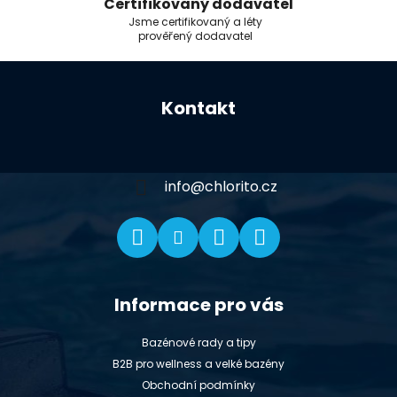
Certifikovaný dodavatel
Jsme certifikovaný a léty
prověřený dodavatel
Z
á
Kontakt
p
a
t
í
info
@
chlorito.cz
Informace pro vás
Bazénové rady a tipy
B2B pro wellness a velké bazény
Obchodní podmínky