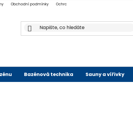
ny
Obchodní podmínky
Ochrana osobních údajů
Doprava a p
azénu
Bazénová technika
Sauny a vířivky