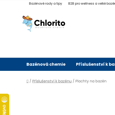
Přejít
Bazénové rady a tipy
B2B pro wellness a velké bazé
na
obsah
Bazénová chemie
Příslušenství k b
Domů
/
Příslušenství k bazénu
/
Plachty na bazén