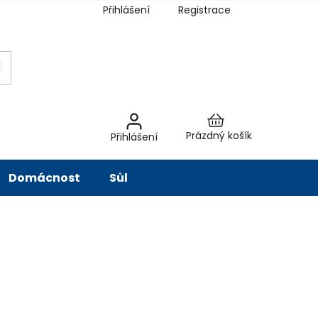
Přihlášení
Registrace
latba
Hodnocení obchodu
Slovník pojmů
Péče o vodu
Znač
Nákupní
Prázdný košík
Přihlášení
košík
Domácnost
Sůl