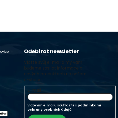
Odebírat newsletter
hovice
Vložte svůj e-mail a my vám
budeme zasílat informace o
nových produktech na našem
e-shopu.
E-mail
Vložením e-mailu souhlasíte s
podmínkami
ochrany osobních údajů