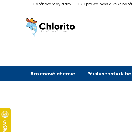
Přejít
Bazénové rady a tipy
B2B pro wellness a velké bazé
na
obsah
Bazénová chemie
Příslušenství k b