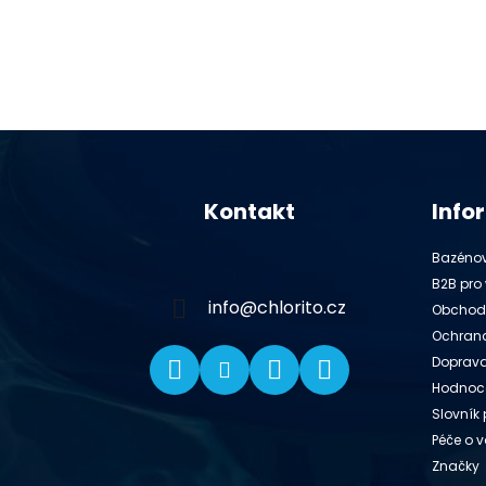
Z
á
Kontakt
Info
p
a
Bazénov
t
B2B pro 
í
info
@
chlorito.cz
Obchod
Ochrana
Doprava
Hodnoc
Slovník
Péče o 
Značky