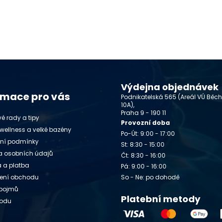
Výdejna objednávek
rmace pro vás
Podnikatelská 565 (Areál VÚ Běc
10A),
Praha 9 - 190 11
é rady a tipy
Provozní doba
wellness a velké bazény
Po-Út: 9:00 - 17:00
ní podmínky
St: 8:30 - 15:00
 osobních údajů
Čt: 8:30 - 16:00
 a platba
Pá: 9:00 - 16:00
ení obchodu
So - Ne: po dohodě
 pojmů
Platební metody
vodu