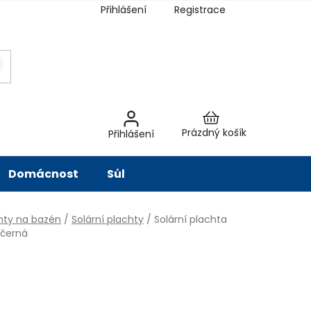
Přihlášení
Registrace
latba
Hodnocení obchodu
Slovník pojmů
Péče o vodu
Znač
Nákupní
Prázdný košík
Přihlášení
košík
Domácnost
Sůl
hty na bazén
/
Solární plachty
/
Solární plachta
 černá