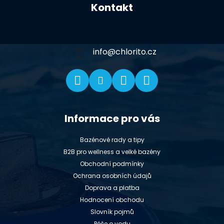
Kontakt
p
a
t
í
info
@
chlorito.cz
Informace pro vás
Bazénové rady a tipy
B2B pro wellness a velké bazény
Obchodní podmínky
Ochrana osobních údajů
Doprava a platba
Hodnocení obchodu
Slovník pojmů
Péče o vodu