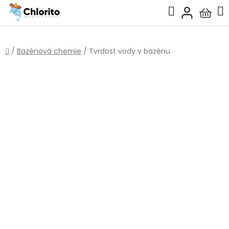
Přejít
Hledat
na
Nákup
obsah
košík
Domů
/
Bazénová chemie
/
Tvrdost vody v bazénu