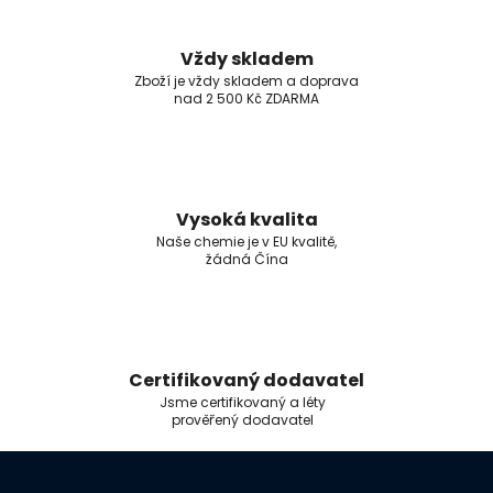
Vždy skladem
Zboží je vždy skladem a doprava
nad 2 500 Kč ZDARMA
Vysoká kvalita
Naše chemie je v EU kvalitě,
žádná Čína
Certifikovaný dodavatel
Jsme certifikovaný a léty
prověřený dodavatel
Z
á