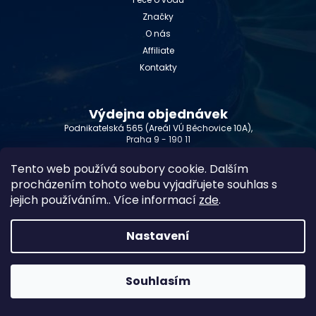
Značky
O nás
Affiliate
Kontakty
Výdejna objednávek
Podnikatelská 565 (Areál VÚ Běchovice 10A),
Praha 9 - 190 11
Provozní doba
Tento web používá soubory cookie. Dalším
Po-Út: 9:00 - 17:00
procházením tohoto webu vyjadřujete souhlas s
St: 8:30 - 15:00
jejich používáním.. Více informací
zde
.
Čt: 8:30 - 16:00
Pá: 9:00 - 16:00
So - Ne: po dohodě
Nastavení
Platební metody
Souhlasím