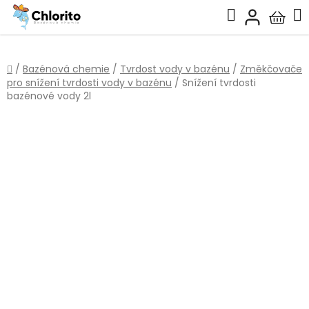
Přejít
Hledat
na
Nákup
obsah
košík
Domů
/
Bazénová chemie
/
Tvrdost vody v bazénu
/
Změkčovače
pro snížení tvrdosti vody v bazénu
/
Snížení tvrdosti
bazénové vody 2l