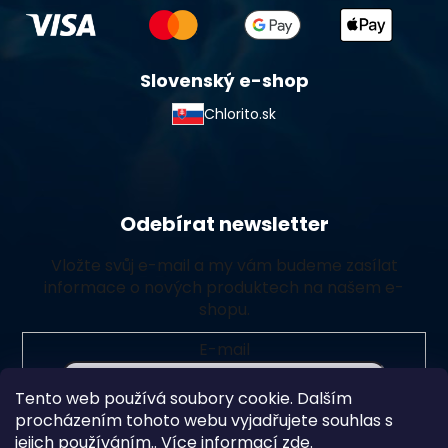
Slovenský e-shop
Chlorito.sk
Odebírat newsletter
Vložte svůj e-mail a my vám budeme zasílat
informace o nových produktech na našem e-
shopu.
E-mail
Tento web používá soubory cookie. Dalším
Vložením e-mailu souhlasíte s
podmínkami ochrany
procházením tohoto webu vyjadřujete souhlas s
osobních údajů
jejich používáním.. Více informací
zde
.