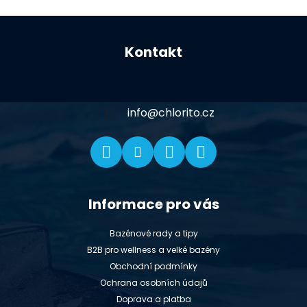
Z
á
Kontakt
p
a
t
í
info
@
chlorito.cz
Informace pro vás
Bazénové rady a tipy
B2B pro wellness a velké bazény
Obchodní podmínky
Ochrana osobních údajů
Doprava a platba