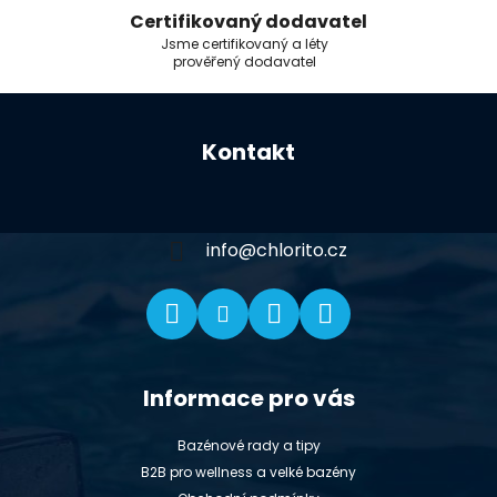
Certifikovaný dodavatel
Jsme certifikovaný a léty
prověřený dodavatel
Z
á
Kontakt
p
a
t
í
info
@
chlorito.cz
Informace pro vás
Bazénové rady a tipy
B2B pro wellness a velké bazény