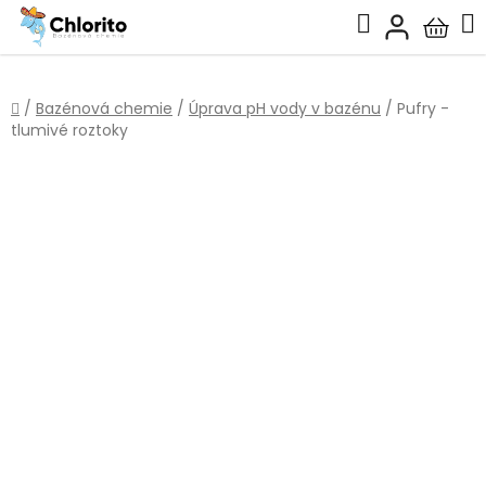
Přejít
Hledat
na
Nákup
obsah
košík
Domů
/
Bazénová chemie
/
Úprava pH vody v bazénu
/
Pufry -
tlumivé roztoky