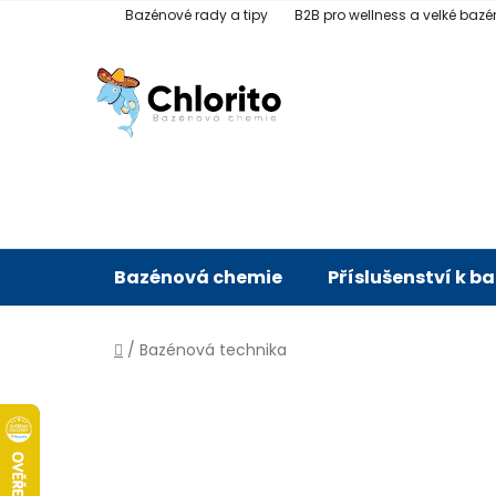
Přejít
Bazénové rady a tipy
B2B pro wellness a velké bazé
na
obsah
Bazénová chemie
Příslušenství k b
Domů
/
Bazénová technika