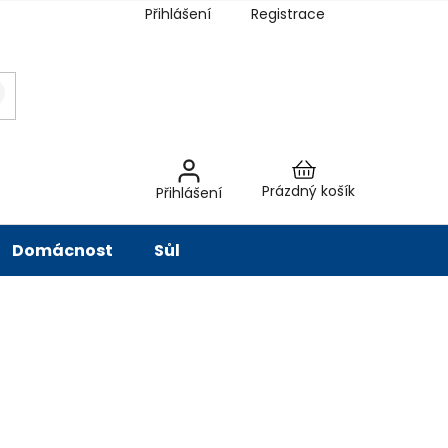
Přihlášení
Registrace
latba
Hodnocení obchodu
Slovník pojmů
Péče o vodu
Znač
Nákupní
Prázdný košík
Přihlášení
košík
Domácnost
Sůl