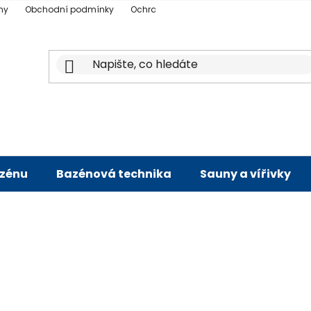
ny
Obchodní podmínky
Ochrana osobních údajů
Doprava a p
azénu
Bazénová technika
Sauny a vířivky