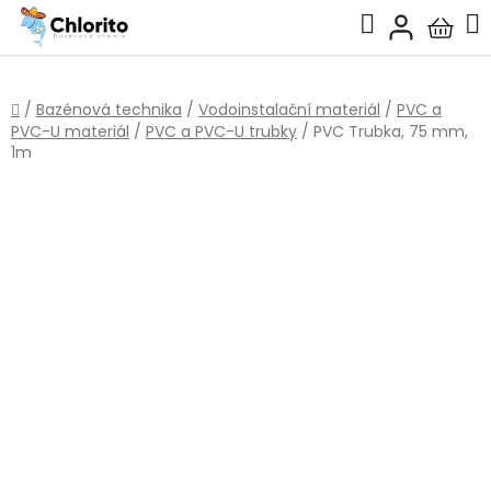
Přejít
Hledat
na
Nákup
obsah
košík
Domů
/
Bazénová technika
/
Vodoinstalační materiál
/
PVC a
PVC-U materiál
/
PVC a PVC-U trubky
/
PVC Trubka, 75 mm,
1m