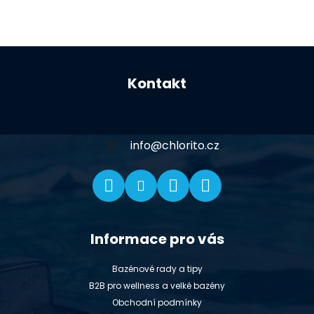
Z
á
Kontakt
p
a
t
í
info
@
chlorito.cz
Informace pro vás
Bazénové rady a tipy
B2B pro wellness a velké bazény
Obchodní podmínky