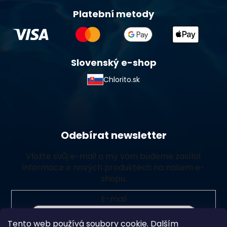
Platební metody
Slovenský e-shop
Chlorito.sk
Odebírat newsletter
Vložte svůj e-mail a my vám budeme zasílat
informace o nových produktech na našem e-
shopu.
E-mail
Tento web používá soubory cookie. Dalším