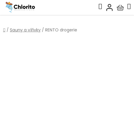
Přejít
Hledat
na
Nákup
obsah
košík
Domů
/
Sauny a vířivky
/
RENTO drogerie