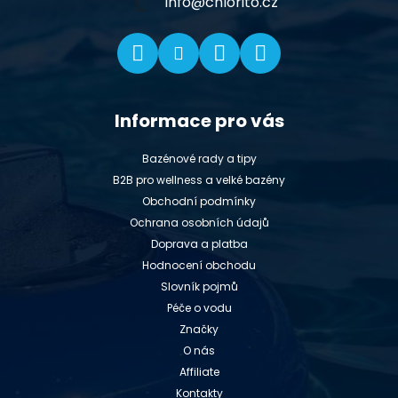
í
info
@
chlorito.cz
Informace pro vás
Bazénové rady a tipy
B2B pro wellness a velké bazény
Obchodní podmínky
Ochrana osobních údajů
Doprava a platba
Hodnocení obchodu
Slovník pojmů
Péče o vodu
Značky
O nás
Affiliate
Kontakty