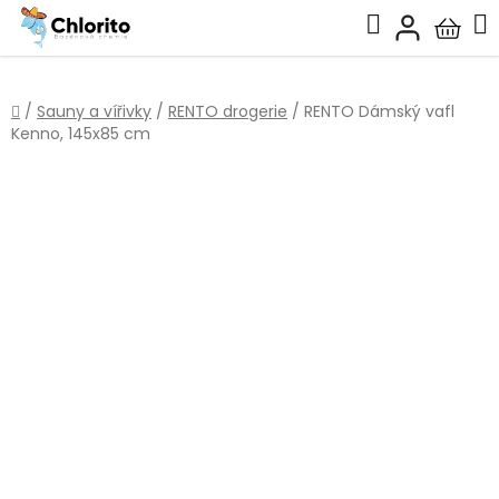
Přejít
Hledat
na
Nákup
obsah
košík
Domů
/
Sauny a vířivky
/
RENTO drogerie
/
RENTO Dámský vafl
Kenno, 145x85 cm