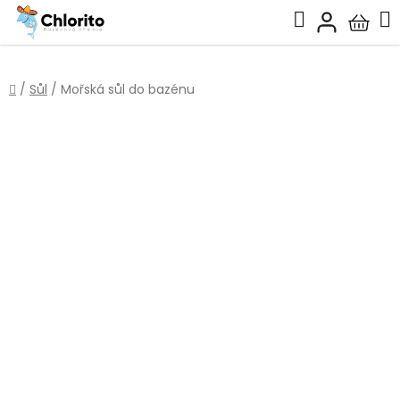
Přejít
Hledat
na
Nákup
obsah
košík
Domů
/
Sůl
/
Mořská sůl do bazénu