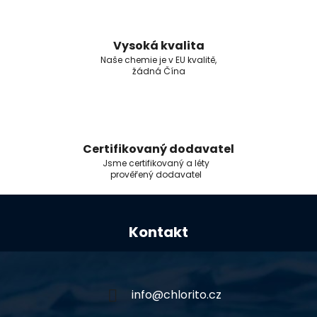
Vysoká kvalita
Naše chemie je v EU kvalitě,
žádná Čína
Certifikovaný dodavatel
Jsme certifikovaný a léty
prověřený dodavatel
Z
á
Kontakt
p
a
t
í
info
@
chlorito.cz