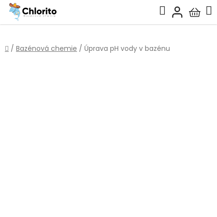
Přejít
Hledat
na
Nákup
obsah
košík
Domů
/
Bazénová chemie
/
Úprava pH vody v bazénu