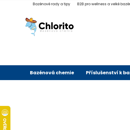
Přejít
Bazénové rady a tipy
B2B pro wellness a velké bazé
na
obsah
Bazénová chemie
Příslušenství k b