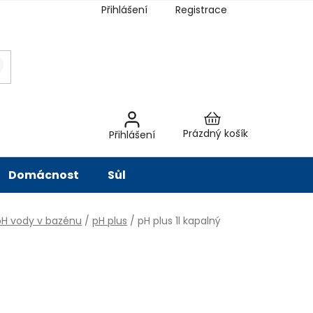
Přihlášení
Registrace
latba
Hodnocení obchodu
Slovník pojmů
Péče o vodu
Znač
Nákupní
Prázdný košík
Přihlášení
košík
Domácnost
Sůl
pH vody v bazénu
/
pH plus
/
pH plus 1l kapalný