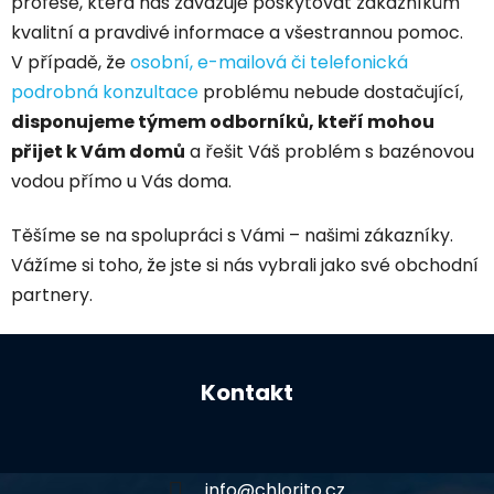
profese, která nás zavazuje poskytovat zákazníkům
kvalitní a pravdivé informace a všestrannou pomoc.
V případě, že
osobní, e-mailová či telefonická
podrobná konzultace
problému nebude dostačující,
disponujeme týmem odborníků, kteří mohou
přijet k Vám domů
a řešit Váš problém s bazénovou
vodou přímo u Vás doma.
Těšíme se na spolupráci s Vámi – našimi zákazníky.
Vážíme si toho, že jste si nás vybrali jako své obchodní
partnery.
Z
á
Kontakt
p
a
t
í
info
@
chlorito.cz