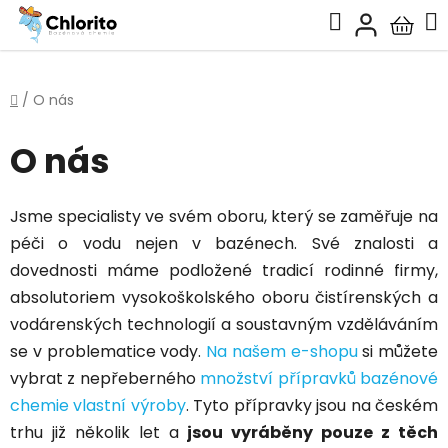
Přejít
Hledat
na
Nákup
obsah
košík
Domů
/
O nás
O nás
Jsme specialisty ve svém oboru, který se zaměřuje na
péči o vodu nejen v bazénech. Své znalosti a
dovednosti máme podložené tradicí rodinné firmy,
absolutoriem vysokoškolského oboru čistírenských a
vodárenských technologií a soustavným vzděláváním
se v problematice vody.
Na našem e-shopu
si můžete
vybrat z nepřeberného
množství přípravků bazénové
chemie vlastní výroby
. Tyto přípravky jsou na českém
trhu již několik let a
jsou vyráběny pouze z těch