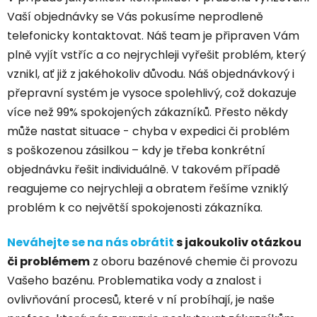
Vaší objednávky se Vás pokusíme neprodleně
telefonicky kontaktovat. Náš team je připraven Vám
plně vyjít vstříc a co nejrychleji vyřešit problém, který
vznikl, ať již z jakéhokoliv důvodu. Náš objednávkový i
přepravní systém je vysoce spolehlivý, což dokazuje
více než 99% spokojených zákazníků. Přesto někdy
může nastat situace - chyba v expedici či problém
s poškozenou zásilkou – kdy je třeba konkrétní
objednávku řešit individuálně. V takovém případě
reagujeme co nejrychleji a obratem řešíme vzniklý
problém k co největší spokojenosti zákazníka.
Neváhejte se na nás obrátit
s jakoukoliv otázkou
či problémem
z oboru bazénové chemie či provozu
Vašeho bazénu. Problematika vody a znalost i
ovlivňování procesů, které v ní probíhají, je naše