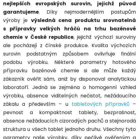
nejlepších evropských surovin, jejichž původ
garantujeme
. Díky nejmodernějším postupům
výroby je
výsledná cena produktu srovnatelná
s přípravky velkých hráčů na trhu bazénové
chemie v České republice
, jejichž výchozí suroviny
ale pocházejí z čínské produkce. Kvalita výchozích
surovin podstatným způsobem ovlivňuje finální
podobu výrobku. Některé parametry hotového
přípravku bazénové chemie si ale může každý
zákazník ověřit sám, aniž by disponoval analytickou
laboratoří. Jedná se zejména o homogenní vzhled
výrobku, absence viditelných nečistot, nežádoucího
zákalu a především – u
tabletových přípravků
–
pevnost a kompaktnost tablety, bezprašnost,
absence nežádoucích cizorodých pachů a stejnorodá
struktura u všech tablet jednoho druhu. Všechny tyto
parametry naše výrobky, díky pečlivě ověřeným a