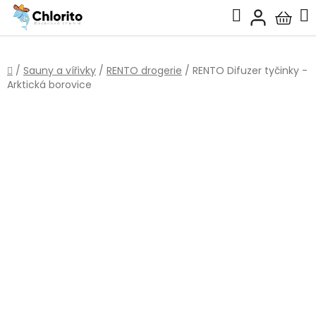
Přejít
Hledat
na
Nákup
obsah
košík
Domů
/
Sauny a vířivky
/
RENTO drogerie
/
RENTO Difuzer tyčinky -
Arktická borovice