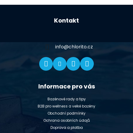
Z
á
Kontakt
p
a
t
í
info
@
chlorito.cz
Informace pro vás
Bazénové rady a tipy
B2B pro wellness a velké bazény
Obchodní podmínky
Ochrana osobních údajů
Doprava a platba