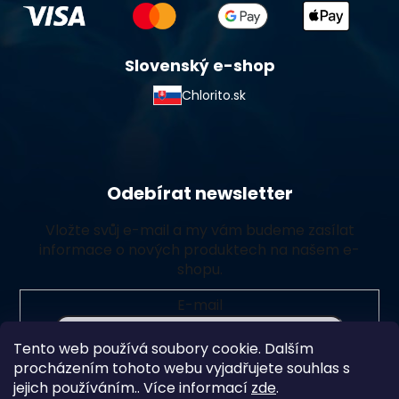
Slovenský e-shop
Chlorito.sk
Odebírat newsletter
Vložte svůj e-mail a my vám budeme zasílat
informace o nových produktech na našem e-
shopu.
E-mail
Tento web používá soubory cookie. Dalším
Vložením e-mailu souhlasíte s
podmínkami ochrany
procházením tohoto webu vyjadřujete souhlas s
osobních údajů
jejich používáním.. Více informací
zde
.