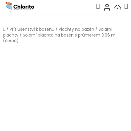
Přejít
Hledat
na
Nákup
obsah
košík
Domů
/
Příslušenství k bazénu
/
Plachty na bazén
/
Solární
plachty
/
Solární plachta na bazén s průměrem 3,66 m
(černá)