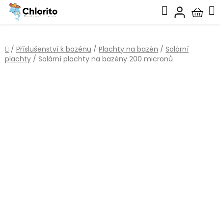
Přejít
Hledat
na
Nákup
obsah
košík
Domů
/
Příslušenství k bazénu
/
Plachty na bazén
/
Solární
plachty
/
Solární plachty na bazény 200 micronů