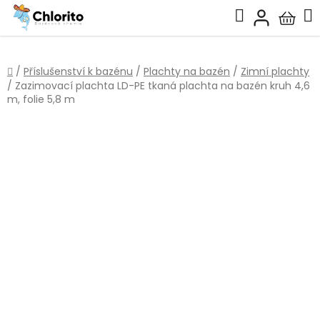
Přejít
Hledat
na
Nákup
obsah
košík
Domů
/
Příslušenství k bazénu
/
Plachty na bazén
/
Zimní plachty
/
Zazimovací plachta LD-PE tkaná plachta na bazén kruh 4,6
m, folie 5,8 m