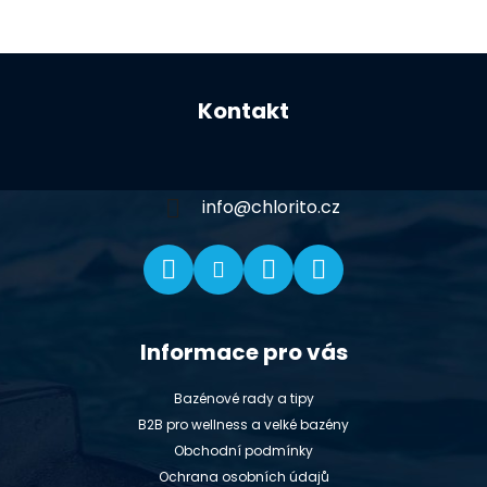
Z
á
Kontakt
p
a
t
í
info
@
chlorito.cz
Informace pro vás
Bazénové rady a tipy
B2B pro wellness a velké bazény
Obchodní podmínky
Ochrana osobních údajů