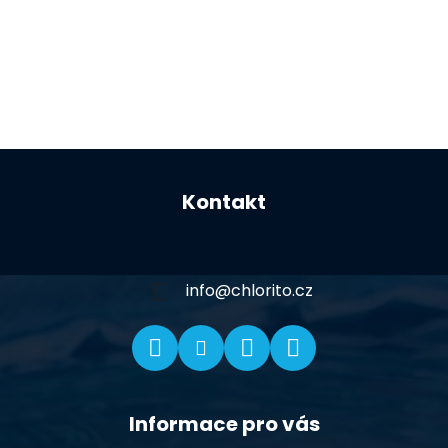
Z
á
Kontakt
p
a
t
í
info
@
chlorito.cz
Informace pro vás