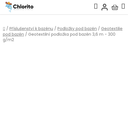
Přejít
Hledat
na
Nákup
obsah
košík
Domů
/
Příslušenství k bazénu
/
Podložky pod bazén
/
Geotextilie
pod bazén
/
Geotextilní podložka pod bazén 3,6 m - 300
g/m2