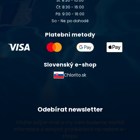
St: 8:30 - 15:00
Čt: 8:30 - 16:00
Pá: 9:00 - 16:00
So - Ne: po dohodě
Platební metody
Slovenský e-shop
Chlorito.sk
Odebírat newsletter
Vložte svůj e-mail a my vám budeme zasílat
informace o nových produktech na našem e-
shopu.