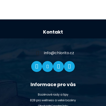
Z
á
Kontakt
p
a
t
í
info
@
chlorito.cz
Informace pro vás
Bazénové rady a tipy
B2B pro wellness a velké bazény
Obchodní podmínky