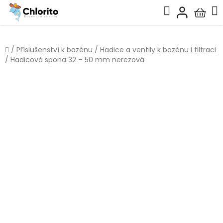
Přejít
Hledat
na
Nákup
obsah
košík
Domů
/
Příslušenství k bazénu
/
Hadice a ventily k bazénu i filtraci
/
Hadicová spona 32 – 50 mm nerezová