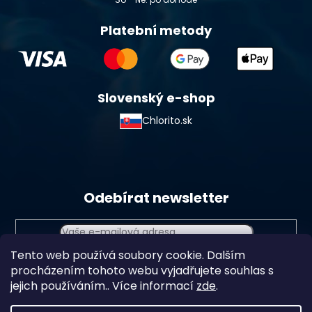
Platební metody
Slovenský e-shop
Chlorito.sk
Odebírat newsletter
Tento web používá soubory cookie. Dalším
Vložením e-mailu souhlasíte s
podmínkami ochrany
procházením tohoto webu vyjadřujete souhlas s
osobních údajů
jejich používáním.. Více informací
zde
.
Přihlásit