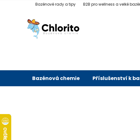
Přejít
Bazénové rady a tipy
B2B pro wellness a velké bazé
na
obsah
Bazénová chemie
Příslušenství k b