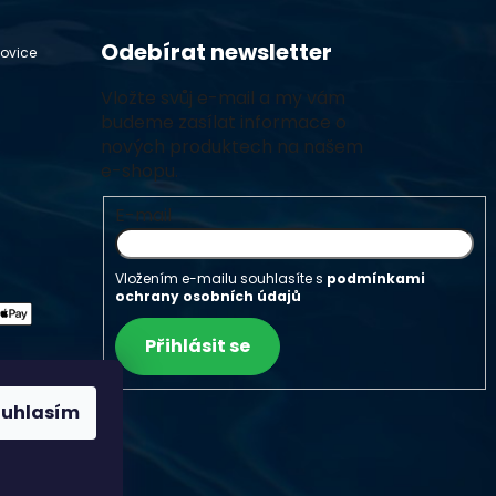
Odebírat newsletter
hovice
Vložte svůj e-mail a my vám
budeme zasílat informace o
nových produktech na našem
e-shopu.
E-mail
Vložením e-mailu souhlasíte s
podmínkami
ochrany osobních údajů
Přihlásit se
ouhlasím