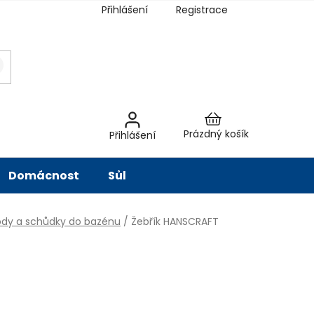
Přihlášení
Registrace
latba
Hodnocení obchodu
Slovník pojmů
Péče o vodu
Znač
Nákupní
Prázdný košík
Přihlášení
košík
Domácnost
Sůl
dy a schůdky do bazénu
/
Žebřík HANSCRAFT