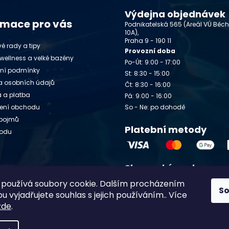
Výdejna objednávek
rmace pro vás
Podnikatelská 565 (Areál VÚ Běc
10A),
Praha 9 - 190 11
é rady a tipy
Provozní doba
wellness a velké bazény
Po-Út: 9:00 - 17:00
ní podmínky
St: 8:30 - 15:00
 osobních údajů
Čt: 8:30 - 16:00
 a platba
Pá: 9:00 - 16:00
ení obchodu
So - Ne: po dohodě
 pojmů
Platební metody
vodu
Slovenský e-shop
y
používá soubory cookie. Dalším procházením
Chlorito.sk
S
 vyjadřujete souhlas s jejich používáním.. Více
zde
.