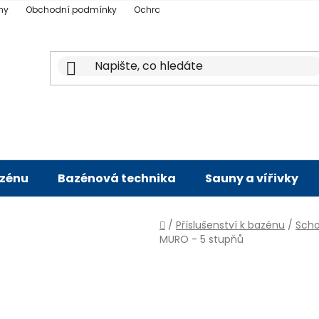
ny
Obchodní podmínky
Ochrana osobních údajů
Doprava a p
azénu
Bazénová technika
Sauny a vířivky
Domů
/
Příslušenství k bazénu
/
Scho
MURO - 5 stupňů