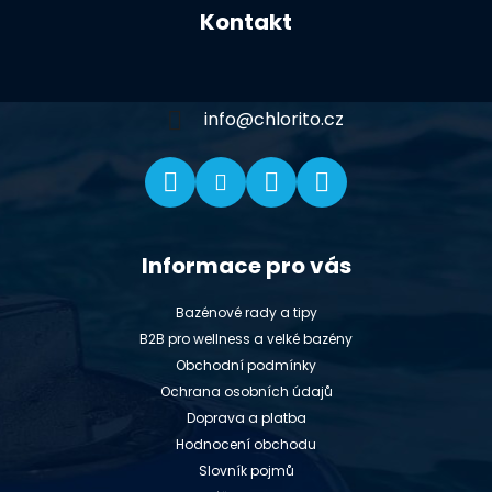
á
Kontakt
p
a
t
í
info
@
chlorito.cz
Informace pro vás
Bazénové rady a tipy
B2B pro wellness a velké bazény
Obchodní podmínky
Ochrana osobních údajů
Doprava a platba
Hodnocení obchodu
Slovník pojmů