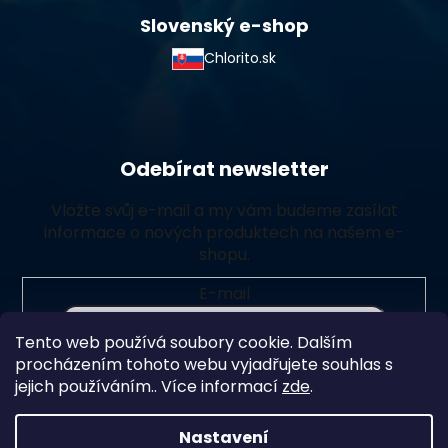
Slovenský e-shop
Chlorito.sk
Odebírat newsletter
Vložte svůj e-mail a my vám budeme zasílat
informace o nových produktech na našem e-
shopu.
E-mail
Tento web používá soubory cookie. Dalším
Vložením e-mailu souhlasíte s
podmínkami ochrany
procházením tohoto webu vyjadřujete souhlas s
osobních údajů
jejich používáním.. Více informací
zde
.
Přihlásit se
Nastavení