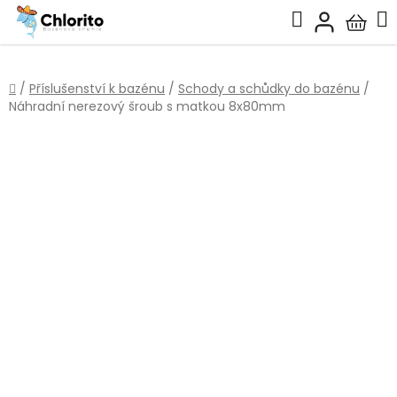
Přejít
Hledat
na
Nákup
obsah
košík
Domů
/
Příslušenství k bazénu
/
Schody a schůdky do bazénu
/
Náhradní nerezový šroub s matkou 8x80mm