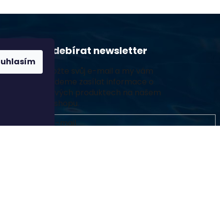
Odebírat newsletter
hovice
ouhlasím
Vložte svůj e-mail a my vám
budeme zasílat informace o
nových produktech na našem
e-shopu.
E-mail
Vložením e-mailu souhlasíte s
podmínkami
ochrany osobních údajů
Přihlásit se