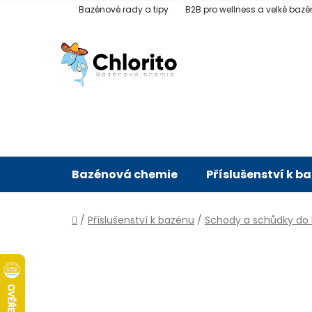
Přejít
Bazénové rady a tipy
B2B pro wellness a velké bazé
na
obsah
Bazénová chemie
Příslušenství k b
Domů
/
Příslušenství k bazénu
/
Schody a schůdky do