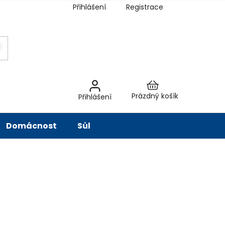
Přihlášení
Registrace
latba
Hodnocení obchodu
Slovník pojmů
Péče o vodu
Znač
Nákupní
Prázdný košík
Přihlášení
košík
Domácnost
Sůl