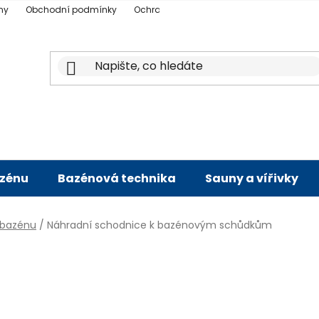
ny
Obchodní podmínky
Ochrana osobních údajů
Doprava a p
azénu
Bazénová technika
Sauny a vířivky
 bazénu
/
Náhradní schodnice k bazénovým schůdkům