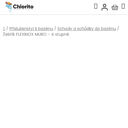
Přejít
Hledat
na
Nákup
obsah
košík
Domů
/
Příslušenství k bazénu
/
Schody a schůdky do bazénu
/
Žebřík FLEXINOX MURO - 4 stupně