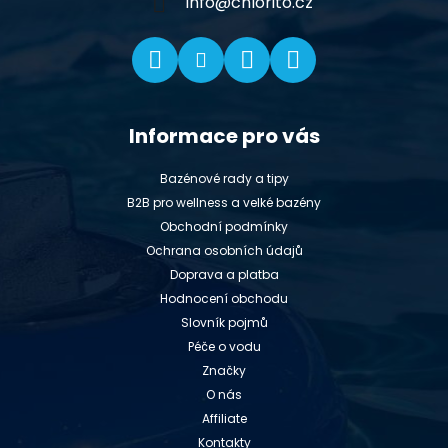
í
info
@
chlorito.cz
Informace pro vás
Bazénové rady a tipy
B2B pro wellness a velké bazény
Obchodní podmínky
Ochrana osobních údajů
Doprava a platba
Hodnocení obchodu
Slovník pojmů
Péče o vodu
Značky
O nás
Affiliate
Kontakty