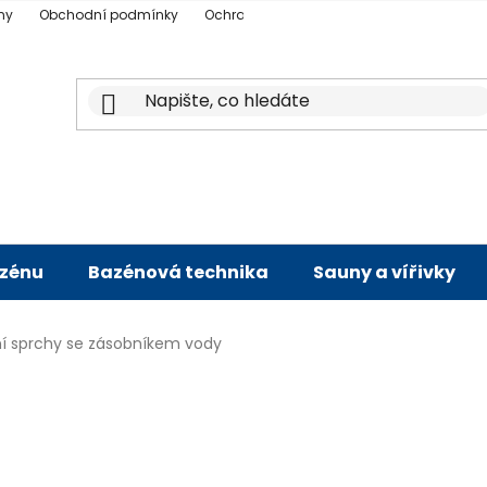
ny
Obchodní podmínky
Ochrana osobních údajů
Doprava a p
azénu
Bazénová technika
Sauny a vířivky
ní sprchy se zásobníkem vody