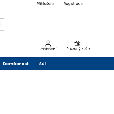
Přihlášení
Registrace
latba
Hodnocení obchodu
Slovník pojmů
Péče o vodu
Znač
Nákupní
Prázdný košík
Přihlášení
košík
Domácnost
Sůl