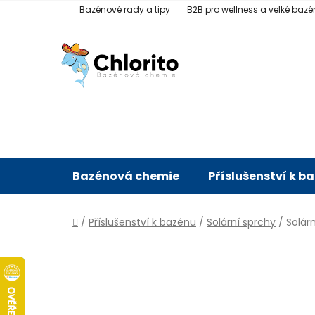
Přejít
Bazénové rady a tipy
B2B pro wellness a velké bazé
na
obsah
Bazénová chemie
Příslušenství k b
Domů
/
Příslušenství k bazénu
/
Solární sprchy
/
Solár