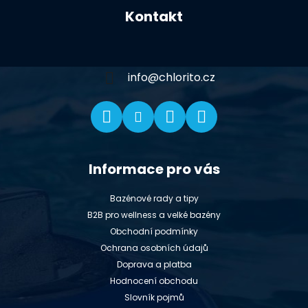
á
Kontakt
p
a
t
í
info
@
chlorito.cz
Informace pro vás
Bazénové rady a tipy
B2B pro wellness a velké bazény
Obchodní podmínky
Ochrana osobních údajů
Doprava a platba
Hodnocení obchodu
Slovník pojmů