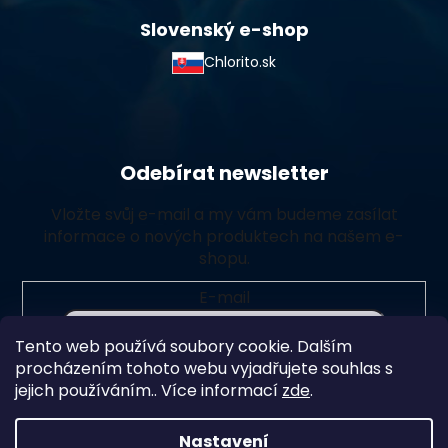
Slovenský e-shop
Chlorito.sk
Odebírat newsletter
Vložte svůj e-mail a my vám budeme zasílat
informace o nových produktech na našem e-
shopu.
E-mail
Tento web používá soubory cookie. Dalším
Vložením e-mailu souhlasíte s
podmínkami ochrany
procházením tohoto webu vyjadřujete souhlas s
osobních údajů
jejich používáním.. Více informací
zde
.
Přihlásit se
Nastavení