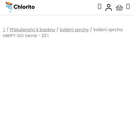
Přejít
Hledat
na
Nákup
obsah
košík
Domů
/
Příslušenství k bazénu
/
Solární sprchy
/
Solární sprcha
HAPPY GO černá - 23 l