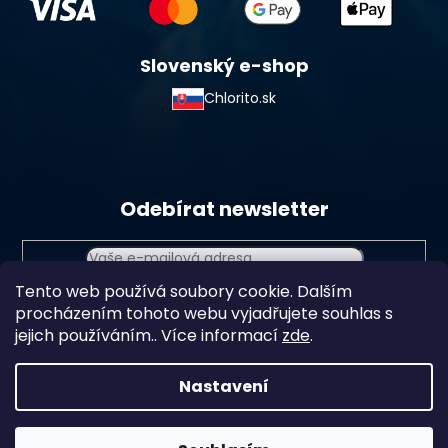
Slovenský e-shop
Chlorito.sk
Odebírat newsletter
Tento web používá soubory cookie. Dalším
Vložením e-mailu souhlasíte s
podmínkami ochrany
procházením tohoto webu vyjadřujete souhlas s
osobních údajů
jejich používáním.. Více informací
zde
.
Přihlásit
se
Nastavení