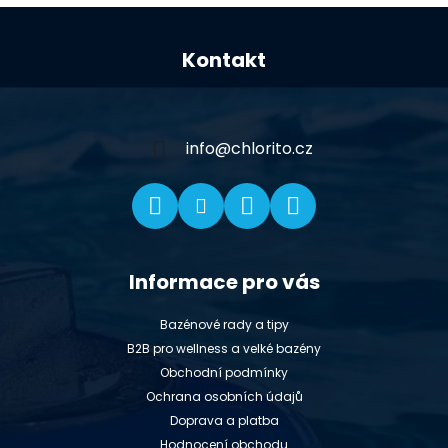
Z
á
Kontakt
p
a
t
í
info
@
chlorito.cz
Informace pro vás
Bazénové rady a tipy
B2B pro wellness a velké bazény
Obchodní podmínky
Ochrana osobních údajů
Doprava a platba
Hodnocení obchodu