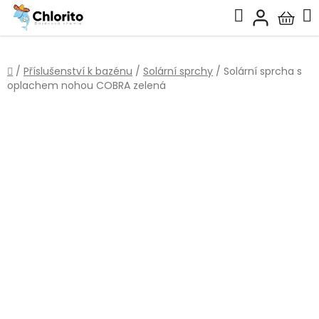
Přejít
Hledat
na
Nákup
obsah
košík
Domů
/
Příslušenství k bazénu
/
Solární sprchy
/
Solární sprcha s
oplachem nohou COBRA zelená