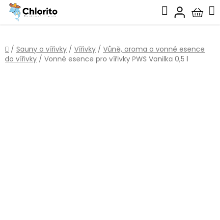
Přejít
Hledat
na
Nákup
obsah
košík
Domů
/
Sauny a vířivky
/
Vířivky
/
Vůně, aroma a vonné esence
do vířivky
/
Vonné esence pro vířivky PWS Vanilka 0,5 l