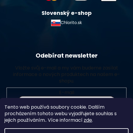
Slovenský e-shop
Chlorito.sk
Odebírat newsletter
Vložte svůj e-mail a my vám budeme zasílat
informace o nových produktech na našem e-
shopu.
E-mail
Tento web používá soubory cookie. Dalším
Vložením e-mailu souhlasíte s
podmínkami ochrany
procházením tohoto webu vyjadřujete souhlas s
osobních údajů
jejich používáním.. Více informací
zde
.
Přihlásit se