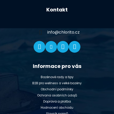
á
Kontakt
p
a
t
í
info
@
chlorito.cz
Informace pro vás
Bazénové rady a tipy
B2B pro wellness a velké bazény
Obchodní podmínky
Ochrana osobních údajů
Doprava a platba
Hodnocení obchodu
Slovník pojmů