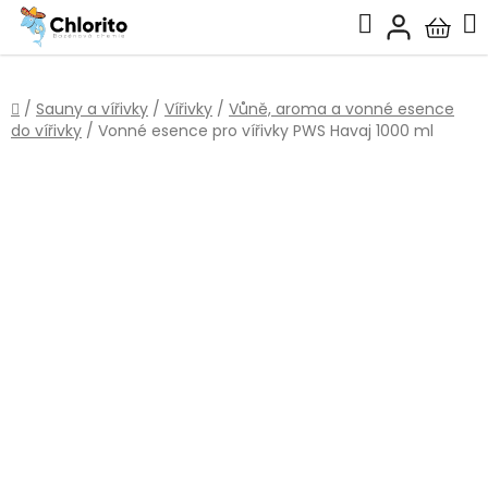
Přejít
Hledat
na
Nákup
obsah
košík
Domů
/
Sauny a vířivky
/
Vířivky
/
Vůně, aroma a vonné esence
do vířivky
/
Vonné esence pro vířivky PWS Havaj 1000 ml