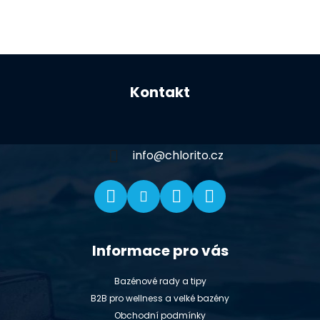
Z
á
Kontakt
p
a
t
í
info
@
chlorito.cz
Informace pro vás
Bazénové rady a tipy
B2B pro wellness a velké bazény
Obchodní podmínky