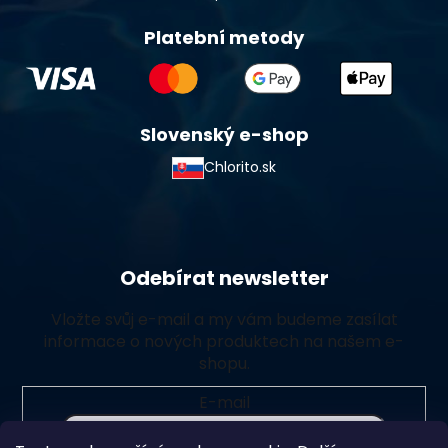
Platební metody
Slovenský e-shop
Chlorito.sk
Odebírat newsletter
Vložte svůj e-mail a my vám budeme zasílat
informace o nových produktech na našem e-
shopu.
E-mail