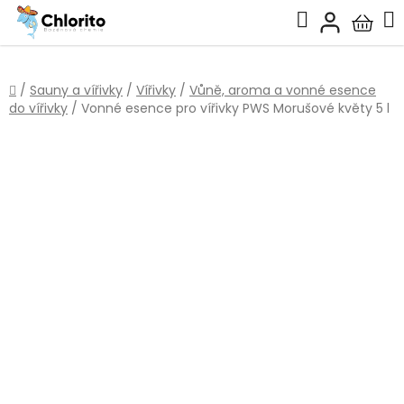
Přejít
Hledat
na
Nákup
obsah
košík
Domů
/
Sauny a vířivky
/
Vířivky
/
Vůně, aroma a vonné esence
do vířivky
/
Vonné esence pro vířivky PWS Morušové květy 5 l