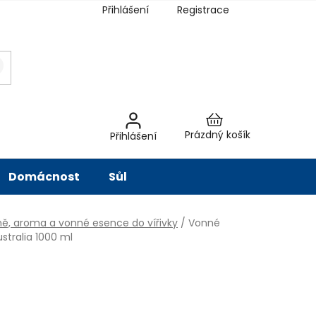
Přihlášení
Registrace
latba
Hodnocení obchodu
Slovník pojmů
Péče o vodu
Znač
Nákupní
Prázdný košík
Přihlášení
košík
Domácnost
Sůl
ě, aroma a vonné esence do vířivky
/
Vonné
stralia 1000 ml