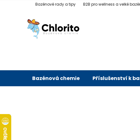
Přejít
Bazénové rady a tipy
B2B pro wellness a velké bazé
na
obsah
Bazénová chemie
Příslušenství k b