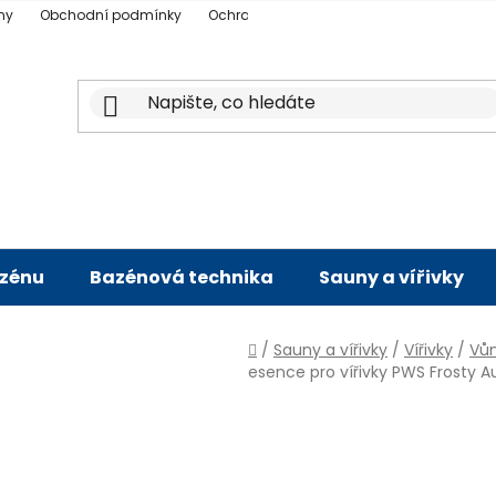
ny
Obchodní podmínky
Ochrana osobních údajů
Doprava a p
azénu
Bazénová technika
Sauny a vířivky
Domů
/
Sauny a vířivky
/
Vířivky
/
Vůn
esence pro vířivky PWS Frosty Au