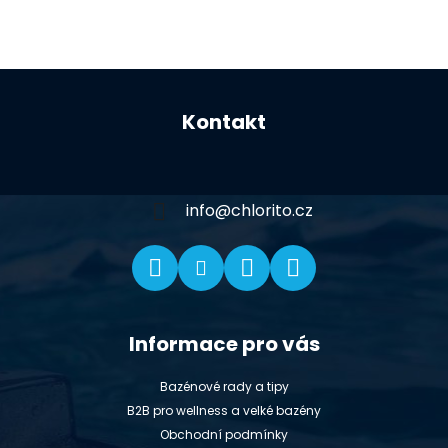
Z
á
Kontakt
p
a
t
í
info
@
chlorito.cz
Informace pro vás
Bazénové rady a tipy
B2B pro wellness a velké bazény
Obchodní podmínky