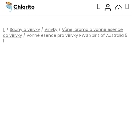
Přejít
Hledat
na
Nákup
obsah
košík
Domů
/
Sauny a vířivky
/
Vířivky
/
Vůně, aroma a vonné esence
do vířivky
/
Vonné esence pro vířivky PWS Spirit of Australia 5
l