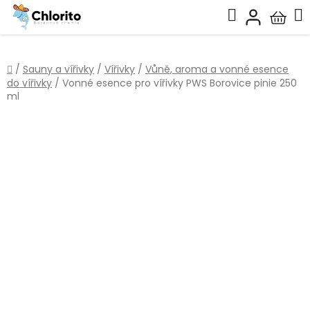
Přejít
Hledat
na
Nákup
obsah
košík
Domů
/
Sauny a vířivky
/
Vířivky
/
Vůně, aroma a vonné esence
do vířivky
/
Vonné esence pro vířivky PWS Borovice pinie 250
ml