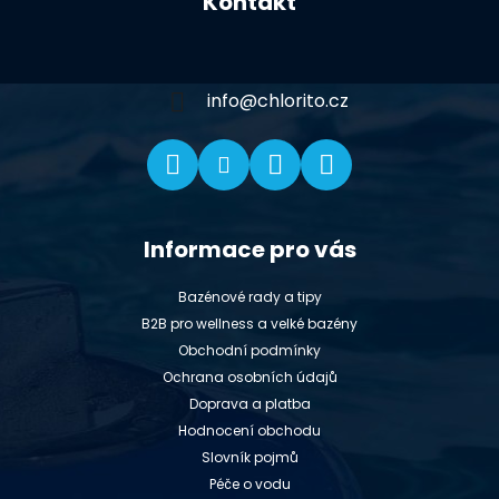
Kontakt
p
a
t
í
info
@
chlorito.cz
Informace pro vás
Bazénové rady a tipy
B2B pro wellness a velké bazény
Obchodní podmínky
Ochrana osobních údajů
Doprava a platba
Hodnocení obchodu
Slovník pojmů
Péče o vodu