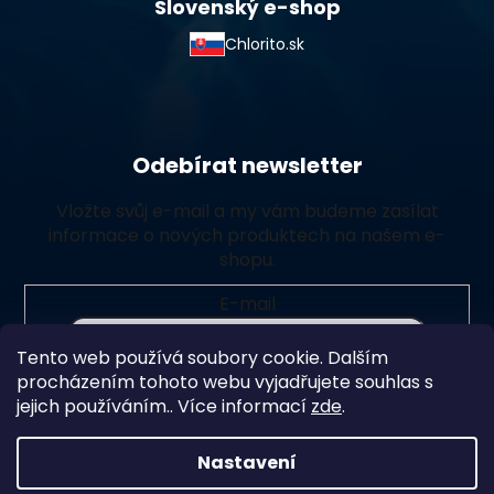
Slovenský e-shop
Chlorito.sk
Odebírat newsletter
Vložte svůj e-mail a my vám budeme zasílat
informace o nových produktech na našem e-
shopu.
E-mail
Tento web používá soubory cookie. Dalším
Vložením e-mailu souhlasíte s
podmínkami ochrany
procházením tohoto webu vyjadřujete souhlas s
osobních údajů
jejich používáním.. Více informací
zde
.
Přihlásit se
Nastavení