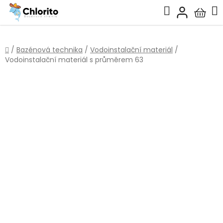
Přejít
Hledat
na
Nákup
obsah
košík
Domů
/
Bazénová technika
/
Vodoinstalační materiál
/
Vodoinstalační materiál s průměrem 63