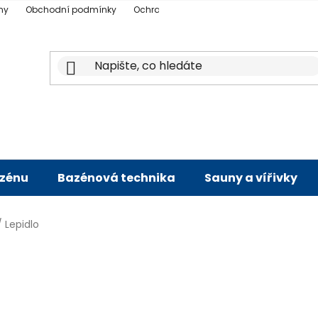
ny
Obchodní podmínky
Ochrana osobních údajů
Doprava a p
azénu
Bazénová technika
Sauny a vířivky
/
Lepidlo