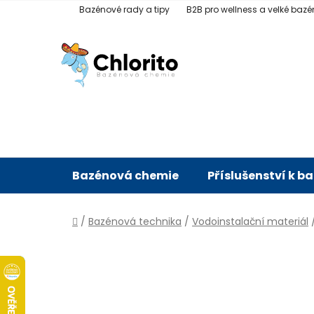
Přejít
Bazénové rady a tipy
B2B pro wellness a velké bazé
na
obsah
Bazénová chemie
Příslušenství k b
Domů
/
Bazénová technika
/
Vodoinstalační materiál