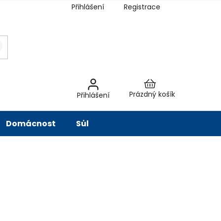
Přihlášení
Registrace
latba
Hodnocení obchodu
Slovník pojmů
Péče o vodu
Znač
Nákupní
Prázdný košík
Přihlášení
košík
Domácnost
Sůl