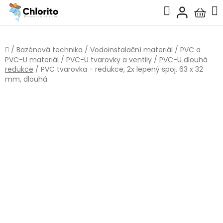
Přejít
Hledat
na
Nákup
obsah
košík
Domů
/
Bazénová technika
/
Vodoinstalační materiál
/
PVC a
PVC-U materiál
/
PVC-U tvarovky a ventily
/
PVC-U dlouhá
redukce
/
PVC tvarovka - redukce, 2x lepený spoj, 63 x 32
mm, dlouhá