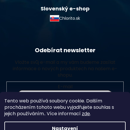
Slovenský e-shop
Chlorito.sk
Odebírat newsletter
Vložte svůj e-mail a my vám budeme zasílat
informace o nových produktech na našem e-
shopu.
E-mail
Tento web používá soubory cookie. Dalším
Vložením e-mailu souhlasíte s
podmínkami ochrany
procházením tohoto webu vyjadřujete souhlas s
osobních údajů
jejich používáním.. Více informací
zde
.
Přihlásit se
Nastavení