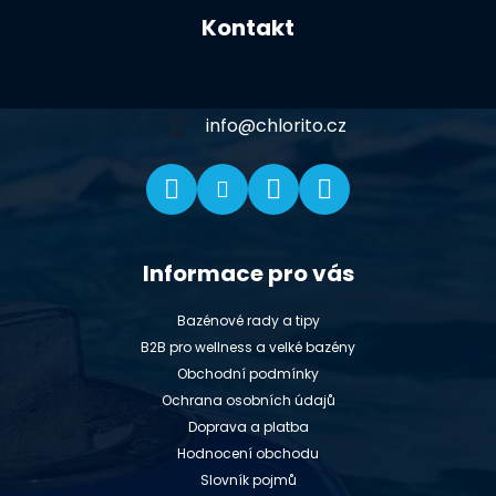
á
Kontakt
p
a
t
í
info
@
chlorito.cz
Informace pro vás
Bazénové rady a tipy
B2B pro wellness a velké bazény
Obchodní podmínky
Ochrana osobních údajů
Doprava a platba
Hodnocení obchodu
Slovník pojmů