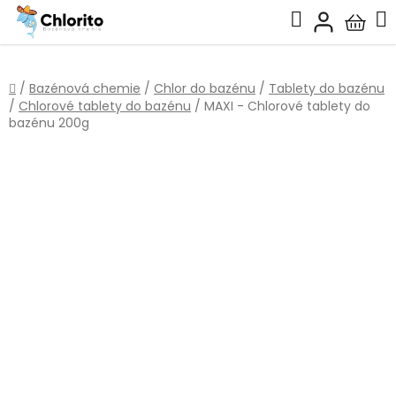
Přejít
Hledat
na
Nákup
obsah
košík
Domů
/
Bazénová chemie
/
Chlor do bazénu
/
Tablety do bazénu
/
Chlorové tablety do bazénu
/
MAXI - Chlorové tablety do
bazénu 200g