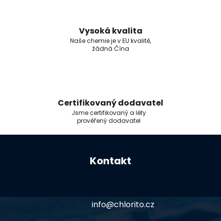
Vysoká kvalita
Naše chemie je v EU kvalitě,
žádná Čína
Certifikovaný dodavatel
Jsme certifikovaný a léty
prověřený dodavatel
Z
á
Kontakt
p
a
t
í
info
@
chlorito.cz