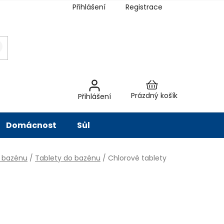
Přihlášení
Registrace
latba
Hodnocení obchodu
Slovník pojmů
Péče o vodu
Znač
Nákupní
Prázdný košík
Přihlášení
košík
Domácnost
Sůl
o bazénu
/
Tablety do bazénu
/
Chlorové tablety