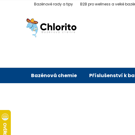
Přejít
Bazénové rady a tipy
B2B pro wellness a velké bazé
na
obsah
Bazénová chemie
Příslušenství k b