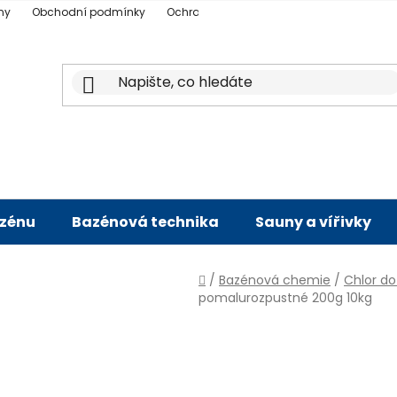
ny
Obchodní podmínky
Ochrana osobních údajů
Doprava a p
azénu
Bazénová technika
Sauny a vířivky
Domů
/
Bazénová chemie
/
Chlor d
pomalurozpustné 200g 10kg