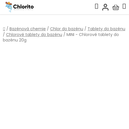
Přejít
Hledat
na
Nákup
obsah
košík
Domů
/
Bazénová chemie
/
Chlor do bazénu
/
Tablety do bazénu
/
Chlorové tablety do bazénu
/
MINI - Chlorové tablety do
bazénu 20g