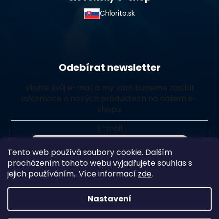
Chlorito.sk
Odebírat newsletter
Vložte svůj e-mail a my vám budeme zasílat
informace o nových produktech na našem e-
shopu.
E-mail
Tento web používá soubory cookie. Dalším
Vložením e-mailu souhlasíte s
podmínkami ochrany
procházením tohoto webu vyjadřujete souhlas s
osobních údajů
jejich používáním.. Více informací
zde
.
Přihlásit se
Nastavení