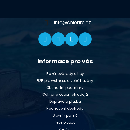
a
t
í
info
@
chlorito.cz
Informace pro vás
Bazénové rady a tipy
B2B pro wellness a velké bazény
Obchodní podmínky
Ochrana osobních údajů
Doprava a platba
Hodnocení obchodu
Slovník pojmů
Péče o vodu
Značky