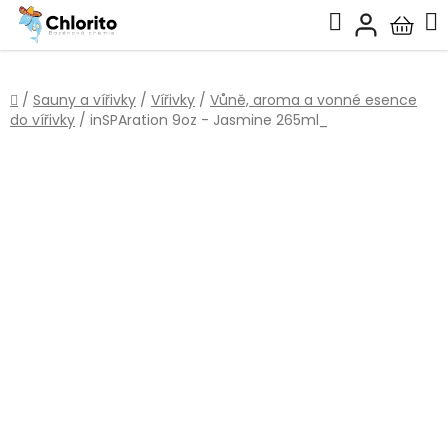
Přejít
Hledat
na
Nákup
obsah
košík
Domů
/
Sauny a vířivky
/
Vířivky
/
Vůně, aroma a vonné esence
do vířivky
/
inSPAration 9oz - Jasmine 265ml_