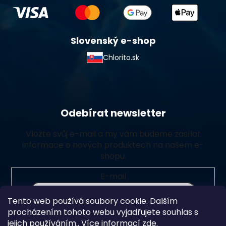
Slovenský e-shop
Chlorito.sk
Odebírat newsletter
Vložte svůj e-mail a my vám budeme zasílat
informace o nových produktech na našem e-
shopu.
E-mail
Tento web používá soubory cookie. Dalším
Vložením e-mailu souhlasíte s
podmínkami ochrany
procházením tohoto webu vyjadřujete souhlas s
osobních údajů
jejich používáním.. Více informací
zde
.