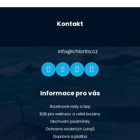
Z
á
Kontakt
p
a
t
í
info
@
chlorito.cz
Informace pro vás
Bazénové rady a tipy
B2B pro wellness a velké bazény
Obchodní podmínky
Ochrana osobních údajů
Doprava a platba