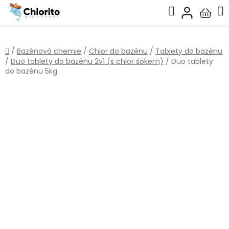
Přejít
Hledat
na
Nákup
obsah
košík
Domů
/
Bazénová chemie
/
Chlor do bazénu
/
Tablety do bazénu
/
Duo tablety do bazénu 2v1 (s chlor šokem)
/
Duo tablety
do bazénu 5kg