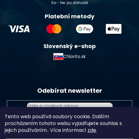
So - Ne: po dohodě
Platební metody
Slovenský e-shop
Chlorito.sk
Odebírat newsletter
Tento web používá soubory cookie. Dalším
Vložením e-mailu souhlasíte s
podmínkami ochrany
procházením tohoto webu vyjadřujete souhlas s
osobních údajů
jejich používáním.. Více informací
zde
.
Přihlásit