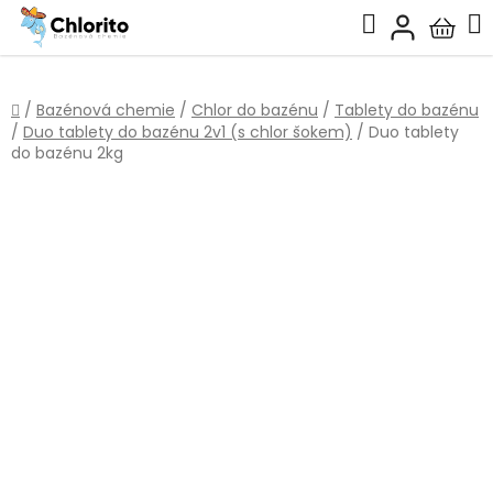
Přejít
Hledat
na
Nákup
obsah
košík
Domů
/
Bazénová chemie
/
Chlor do bazénu
/
Tablety do bazénu
/
Duo tablety do bazénu 2v1 (s chlor šokem)
/
Duo tablety
do bazénu 2kg