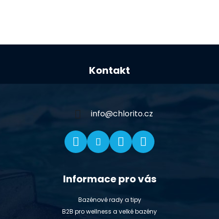
Z
á
Kontakt
p
a
t
í
info
@
chlorito.cz
Informace pro vás
Bazénové rady a tipy
B2B pro wellness a velké bazény