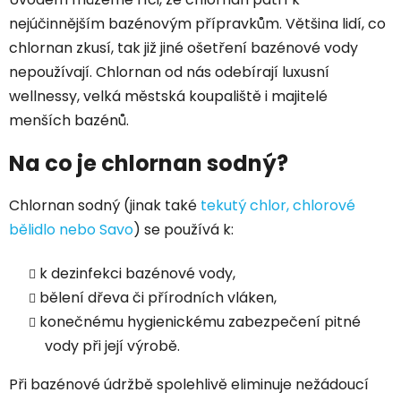
nejúčinnějším bazénovým přípravkům. Většina lidí, co
chlornan zkusí, tak již jiné ošetření bazénové vody
nepoužívají. Chlornan od nás odebírají luxusní
wellnessy, velká městská koupaliště i majitelé
menších bazénů.
Na co je chlornan sodný?
Chlornan sodný (jinak také
tekutý chlor, chlorové
bělidlo nebo Savo
) se používá k:
k dezinfekci bazénové vody,
bělení dřeva či přírodních vláken,
konečnému hygienickému zabezpečení pitné
vody při její výrobě.
Při bazénové údržbě spolehlivě eliminuje nežádoucí