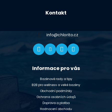
Z
á
Kontakt
p
a
t
í
info
@
chlorito.cz
Informace pro vás
Bazénové rady a tipy
B2B pro wellness a velké bazény
Obchodní podmínky
Ochrana osobních údajů
Doprava a platba
Hodnocení obchodu