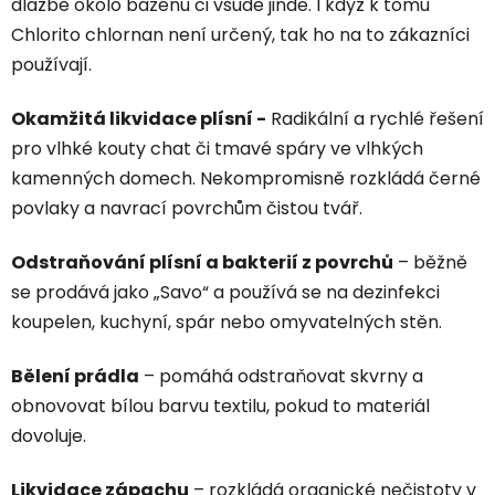
dlažbě okolo bazénu či všude jinde. I když k tomu
Chlorito chlornan není určený, tak ho na to zákazníci
používají.
Okamžitá likvidace plísní -
Radikální a rychlé řešení
pro vlhké kouty chat či tmavé spáry ve vlhkých
kamenných domech. Nekompromisně rozkládá černé
povlaky a navrací povrchům čistou tvář.
Odstraňování plísní a bakterií z povrchů
– běžně
se prodává jako „Savo“ a používá se na dezinfekci
koupelen, kuchyní, spár nebo omyvatelných stěn.
Bělení prádla
– pomáhá odstraňovat skvrny a
obnovovat bílou barvu textilu, pokud to materiál
dovoluje.
Likvidace zápachu
– rozkládá organické nečistoty v