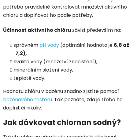
potřeba pravidelně kontrolovat množství aktivního
chloru a doplňovat ho podle potřeby.
Účinnost aktivního chlóru
závisí především na:
správném
pH vody
(optimální hodnota je
6,8 až
7,2),
kvalitě vody (množství znečištění),
minerálním složení vody,
teplotě vody.
Hodnotu chlóru v bazénu snadno zjistíte pomocí
bazénového testeru
. Tak poznáte, zda je třeba ho
doplnit či nikoliv.
Jak dávkovat chlornan sodný?
Tekutý chlor se vám bude nejsnadněji dávkovat