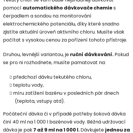
pomocí
automatického dávkovače chemie
s
čerpadlem a sondou na monitorování
elektrochemického potenciálu, díky které snadno
zjistíte aktuální úroveň aktivního chloru. Musíte však
počítat s vysokou cenou za pořízení tohoto přístroje.
Druhou, levnější variantou, je
ruční dávkování.
Pokud
se pro ni rozhodnete, musíte pamatovat na:
předchozí dávku tekutého chloru,
teplotu vody,
míru zatížení bazénu v posledních pár dnech
(teplota, vstupy atd).
Počáteční dávka či v případě potřeby šoková dávka
činí 40 ml na 1 000 l bazénové vody. Běžná udržovací
dávka je pak
7 až 9 ml na 1 000 l.
Dávkujete
jednou za