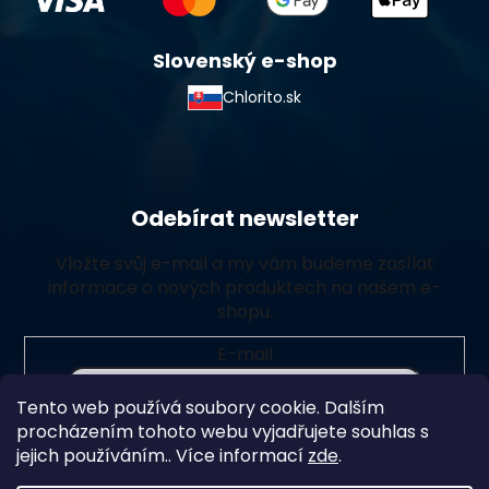
Slovenský e-shop
Chlorito.sk
Odebírat newsletter
Vložte svůj e-mail a my vám budeme zasílat
informace o nových produktech na našem e-
shopu.
E-mail
Tento web používá soubory cookie. Dalším
Vložením e-mailu souhlasíte s
podmínkami ochrany
procházením tohoto webu vyjadřujete souhlas s
osobních údajů
jejich používáním.. Více informací
zde
.
Přihlásit se