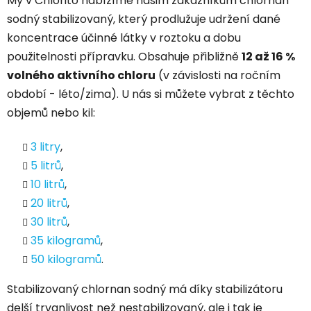
My v Chlorito nabízíme našim zákazníkům chlornan
sodný stabilizovaný, který prodlužuje udržení dané
koncentrace účinné látky v roztoku a dobu
použitelnosti přípravku. Obsahuje přibližně
12 až 16 %
volného aktivního chloru
(v závislosti na ročním
období - léto/zima). U nás si můžete vybrat z těchto
objemů nebo kil:
3 litry
,
5 litrů
,
10 litrů
,
20 litrů
,
30 litrů
,
35 kilogramů
,
50 kilogramů
.
Stabilizovaný chlornan sodný má díky stabilizátoru
delší trvanlivost než nestabilizovaný, ale i tak je