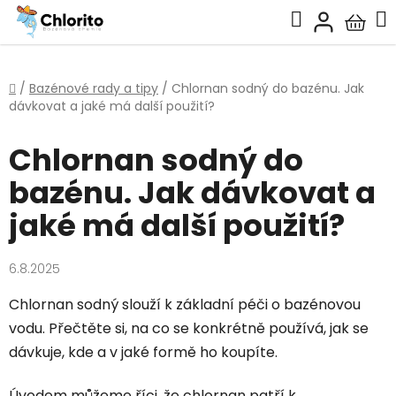
Přejít
Hledat
na
Nákup
obsah
košík
Domů
/
Bazénové rady a tipy
/
Chlornan sodný do bazénu. Jak
dávkovat a jaké má další použití?
Chlornan sodný do
bazénu. Jak dávkovat a
jaké má další použití?
6.8.2025
Chlornan sodný slouží k základní péči o bazénovou
vodu. Přečtěte si, na co se konkrétně používá, jak se
dávkuje, kde a v jaké formě ho koupíte.
Úvodem můžeme říci, že chlornan patří k