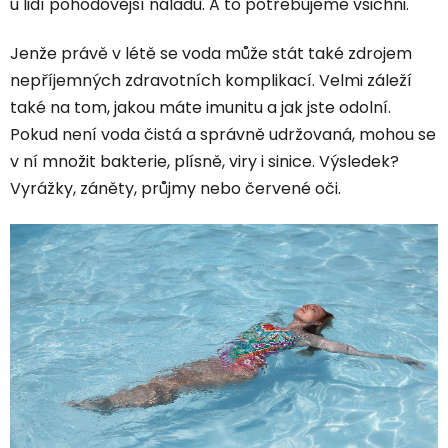
u lidí pohodovější náladu. A to potřebujeme všichni.
Jenže právě v létě se voda může stát také zdrojem
nepříjemných zdravotních komplikací. Velmi záleží
také na tom, jakou máte imunitu a jak jste odolní.
Pokud není voda čistá a správně udržovaná, mohou se
v ní množit bakterie, plísně, viry i sinice. Výsledek?
Vyrážky, záněty, průjmy nebo červené oči.