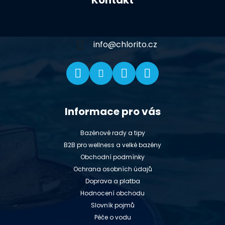
Kontakt
p
a
t
í
info
@
chlorito.cz
Informace pro vás
Bazénové rady a tipy
B2B pro wellness a velké bazény
Obchodní podmínky
Ochrana osobních údajů
Doprava a platba
Hodnocení obchodu
Slovník pojmů
Péče o vodu