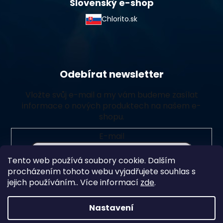
Slovenský e-shop
Chlorito.sk
Odebírat newsletter
Vložte svůj e-mail a my vám budeme zasílat
informace o nových produktech na našem e-
shopu.
E-mail
Tento web používá soubory cookie. Dalším
Vložením e-mailu souhlasíte s
podmínkami ochrany
procházením tohoto webu vyjadřujete souhlas s
osobních údajů
jejich používáním.. Více informací
zde
.
Přihlásit se
Nastavení