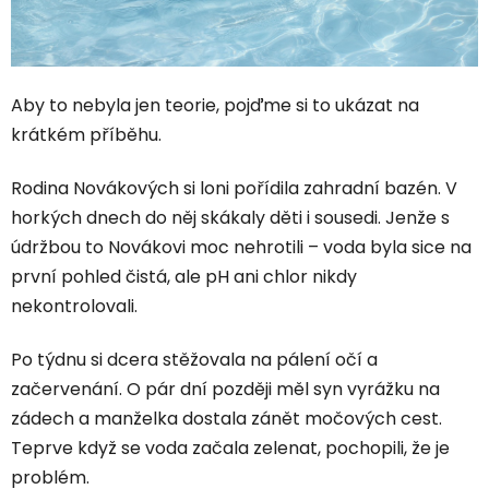
Aby to nebyla jen teorie, pojďme si to ukázat na
krátkém příběhu.
Rodina Novákových si loni pořídila zahradní bazén. V
horkých dnech do něj skákaly děti i sousedi. Jenže s
údržbou to Novákovi moc nehrotili – voda byla sice na
první pohled čistá, ale pH ani chlor nikdy
nekontrolovali.
Po týdnu si dcera stěžovala na pálení očí a
začervenání. O pár dní později měl syn vyrážku na
zádech a manželka dostala zánět močových cest.
Teprve když se voda začala zelenat, pochopili, že je
problém.