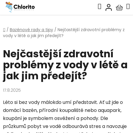
Přejít
Hledat
na
Nákup
obsah
košík
Domů
/
Bazénové rady a tipy
/
Nejčastější zdravotní problémy z
vody v létě a jak jim předejít?
Nejčastější zdravotní
problémy z vody v létě a
jak jim předejít?
17.8.2025
Léto si bez vody málokdo umí představit. Ať už jde o
domácí bazén, přírodní koupaliště nebo aquapark,
koupání je symbolem osvěžení a pohody. Dle
průzkumů pobyt ve vodě odbourává stres a navozuje