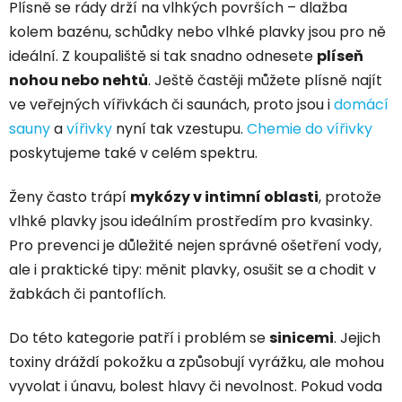
Plísně se rády drží na vlhkých površích – dlažba
kolem bazénu, schůdky nebo vlhké plavky jsou pro ně
ideální. Z koupaliště si tak snadno odnesete
plíseň
nohou nebo nehtů
. Ještě častěji můžete plísně najít
ve veřejných vířivkách či saunách, proto jsou i
domácí
sauny
a
vířivky
nyní tak vzestupu.
Chemie do vířivky
poskytujeme také v celém spektru.
Ženy často trápí
mykózy v intimní oblasti
, protože
vlhké plavky jsou ideálním prostředím pro kvasinky.
Pro prevenci je důležité nejen správné ošetření vody,
ale i praktické tipy: měnit plavky, osušit se a chodit v
žabkách či pantoflích.
Do této kategorie patří i problém se
sinicemi
. Jejich
toxiny dráždí pokožku a způsobují vyrážku, ale mohou
vyvolat i únavu, bolest hlavy či nevolnost. Pokud voda