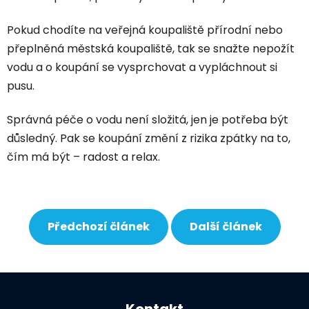
Pokud chodíte na veřejná koupaliště přírodní nebo
přeplněná městská koupaliště, tak se snažte nepožít
vodu a o koupání se vysprchovat a vypláchnout si
pusu.
Správná péče o vodu není složitá, jen je potřeba být
důsledný. Pak se koupání změní z rizika zpátky na to,
čím má být – radost a relax.
Předchozí článek
Další článek
Z
á