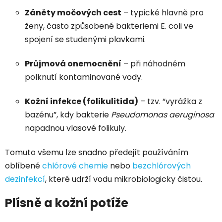
Záněty močových cest
– typické hlavně pro
ženy, často způsobené bakteriemi E. coli ve
spojení se studenými plavkami.
Průjmová onemocnění
– při náhodném
polknutí kontaminované vody.
Kožní infekce (folikulitida)
– tzv. “vyrážka z
bazénu”, kdy bakterie
Pseudomonas aeruginosa
napadnou vlasové folikuly.
Tomuto všemu lze snadno předejít používáním
oblíbené
chlórové chemie
nebo
bezchlórových
dezinfekcí
, které udrží vodu mikrobiologicky čistou.
Plísně a kožní potíže