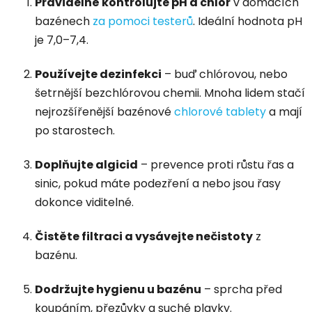
Pravidelně kontrolujte pH a chlor
v domácích
bazénech
za pomoci testerů
. Ideální hodnota pH
je 7,0–7,4.
Používejte dezinfekci
– buď chlórovou, nebo
šetrnější bezchlórovou chemii. Mnoha lidem stačí
nejrozšířenější bazénové
chlorové tablety
a mají
po starostech.
Doplňujte algicid
– prevence proti růstu řas a
sinic, pokud máte podezření a nebo jsou řasy
dokonce viditelné.
Čistěte filtraci a vysávejte nečistoty
z
bazénu.
Dodržujte hygienu u bazénu
– sprcha před
koupáním, přezůvky a suché plavky.