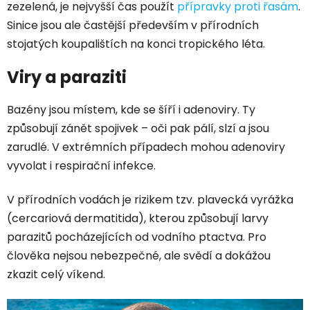
zezelená, je nejvyšší čas použít
přípravky proti řasám
.
Sinice jsou ale častější především v přírodních
stojatých koupalištích na konci tropického léta.
Viry a paraziti
Bazény jsou místem, kde se šíří i adenoviry. Ty
způsobují zánět spojivek – oči pak pálí, slzí a jsou
zarudlé. V extrémních případech mohou adenoviry
vyvolat i respirační infekce.
V přírodních vodách je rizikem tzv. plavecká vyrážka
(cercariová dermatitida), kterou způsobují larvy
parazitů pocházejících od vodního ptactva. Pro
člověka nejsou nebezpečné, ale svědí a dokážou
zkazit celý víkend.