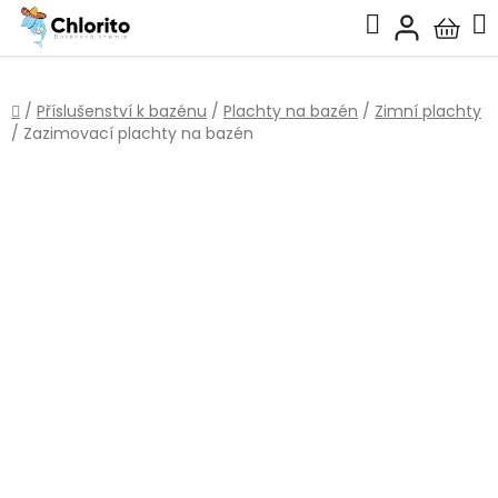
Přejít
Hledat
na
Nákup
obsah
košík
Domů
/
Příslušenství k bazénu
/
Plachty na bazén
/
Zimní plachty
/
Zazimovací plachty na bazén