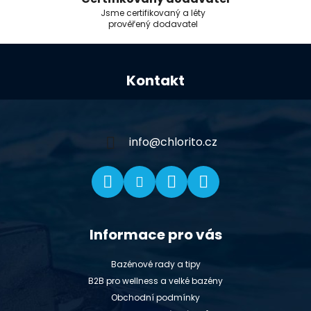
Jsme certifikovaný a léty
prověřený dodavatel
Z
á
Kontakt
p
a
t
í
info
@
chlorito.cz
Informace pro vás
Bazénové rady a tipy
B2B pro wellness a velké bazény
Obchodní podmínky