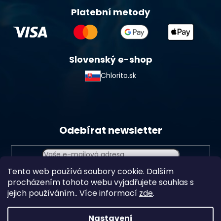
Platební metody
Slovenský e-shop
Chlorito.sk
Odebírat newsletter
Tento web používá soubory cookie. Dalším
Vložením e-mailu souhlasíte s
podmínkami ochrany
procházením tohoto webu vyjadřujete souhlas s
osobních údajů
jejich používáním.. Více informací
zde
.
Přihlásit
se
Nastavení