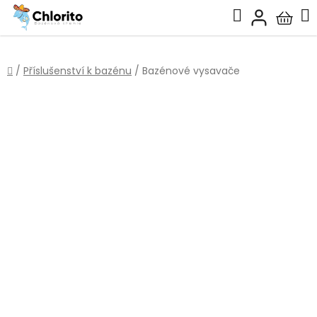
Přejít
Hledat
na
Nákup
obsah
košík
Domů
/
Příslušenství k bazénu
/
Bazénové vysavače