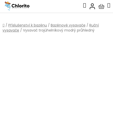
Přejít
Hledat
na
Nákup
obsah
košík
Domů
/
Příslušenství k bazénu
/
Bazénové vysavače
/
Ruční
vysavače
/
Vysavač trojúhelníkový modrý průhledný