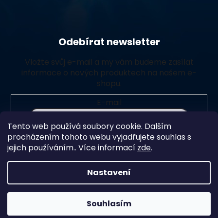
Odebírat newsletter
Vložte svůj e-mail a my vám budeme zasílat
informace o nových produktech na našem e-
shopu.
E-mail
Tento web používá soubory cookie. Dalším
Vložením e-mailu souhlasíte s
podmínkami ochrany
procházením tohoto webu vyjadřujete souhlas s
osobních údajů
jejich používáním.. Více informací
zde
.
Přihlásit se
Nastavení
Souhlasím
Vytvořil Shoptet Premium