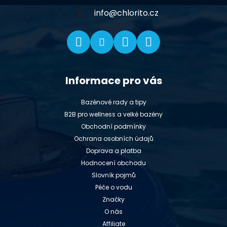
í
info
@
chlorito.cz
Informace pro vás
Bazénové rady a tipy
B2B pro wellness a velké bazény
Obchodní podmínky
Ochrana osobních údajů
Doprava a platba
Hodnocení obchodu
Slovník pojmů
Péče o vodu
Značky
O nás
Affiliate